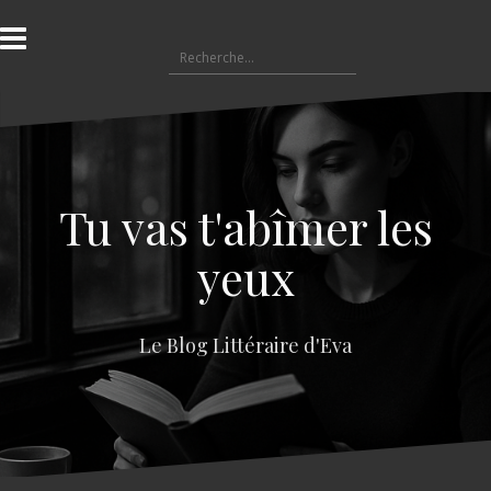
A
l
R
l
e
e
c
r
h
a
e
u
r
c
c
o
Tu vas t'abîmer les
h
n
e
t
yeux
r
e
n
:
u
Le Blog Littéraire d'Eva