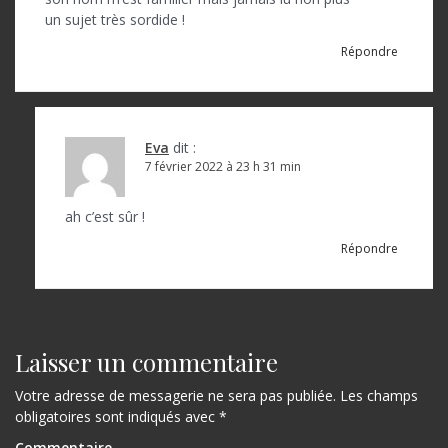
d
un sujet très sordide !
e
Répondre
l
’
a
Eva
dit :
7 février 2022 à 23 h 31 min
r
t
ah c’est sûr !
i
Répondre
c
l
e
Laisser un commentaire
Votre adresse de messagerie ne sera pas publiée.
Les champs
obligatoires sont indiqués avec
*
Commentaire