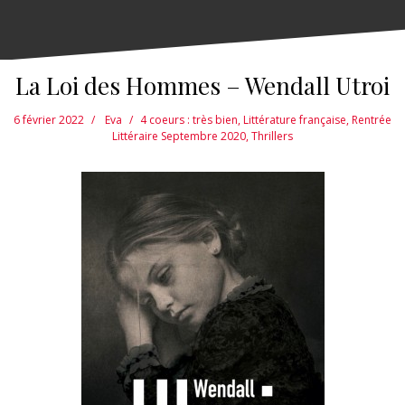
La Loi des Hommes – Wendall Utroi
6 février 2022
Eva
4 coeurs : très bien
,
Littérature française
,
Rentrée
Littéraire Septembre 2020
,
Thrillers