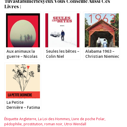
Tuvastabimerlesyeux Vous Conseille Aussi Ces
Livres :
Aux animaux la
Seules les bêtes –
Alabama 1963 –
guerre – Nicolas
Colin Niel
Christian Niemiec
Mathieu
et Ludovic
Manchette
La Petite
Dernière – Fatima
Daas
Étiquette
Angleterre
,
La Loi des Hommes
,
Livre de poche Polar
,
pédophilie
,
prostitution
,
roman noir
,
Utroi Wendall