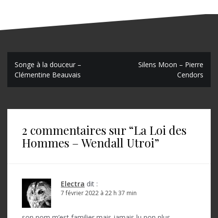
N
Songe à la douceur –
Silens Moon – Pierre
Clémentine Beauvais
Cendors
a
v
i
2 commentaires sur “
La Loi des
g
Hommes – Wendall Utroi
”
a
t
i
Electra
dit :
o
7 février 2022 à 22 h 37 min
n
son nom m’est familier mais jamais lu non plus