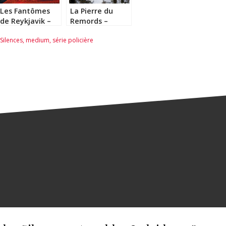
Les Fantômes
La Pierre du
de Reykjavik –
Remords –
Arnaldur
Arnaldur
Silences
,
medium
,
série policière
Indridason
Indridason