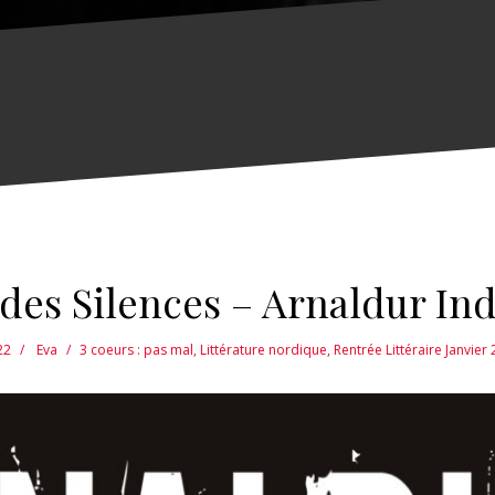
des Silences – Arnaldur In
22
Eva
3 coeurs : pas mal
,
Littérature nordique
,
Rentrée Littéraire Janvier