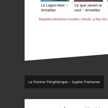
Le Lagon Noir –
Ce que savait la
Arnaldur
nuit – Arnaldur
Indridason
Indridason
Étiquette
Indridason Arnaldur
,
Islande
,
Le Mur des 
N
La Femme Périphérique – Sophie Pointurier
a
v
i