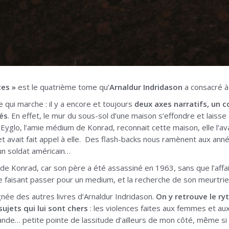
ces »
est le quatrième tome qu’
Arnaldur Indridason
a consacré à 
e qui marche : il y a encore et toujours
deux axes narratifs, un c
iés
. En effet, le mur du sous-sol d’une maison s’effondre et laiss
Eyglo, l’amie médium de Konrad, reconnait cette maison, elle l’ava
avait fait appel à elle. Des flash-backs nous ramènent aux années
un soldat américain…
 Konrad, car son père a été assassiné en 1963, sans que l’affaire
faisant passer pour un medium, et la recherche de son meurtrier e
née des autres livres d’Arnaldur Indridason.
On y retrouve le ry
sujets qui lui sont chers
: les violences faites aux femmes et aux
de… petite pointe de lassitude d’ailleurs de mon côté, même si le