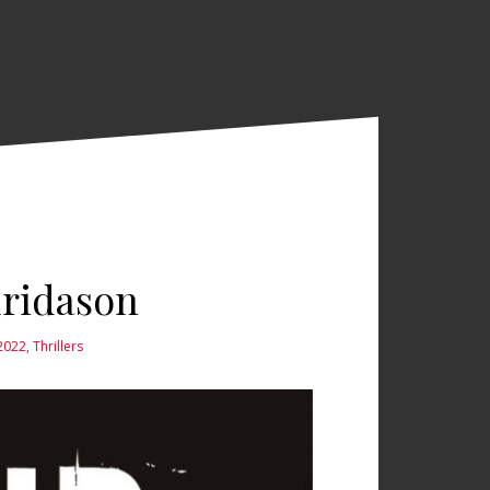
dridason
 2022
,
Thrillers