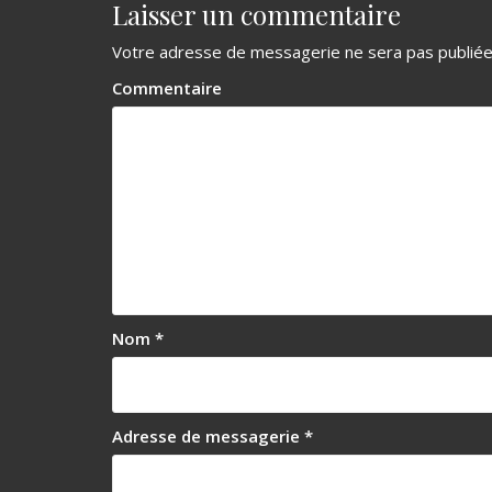
Laisser un commentaire
g
Votre adresse de messagerie ne sera pas publiée
a
Commentaire
t
i
o
n
d
e
l
Nom
*
’
a
r
Adresse de messagerie
*
t