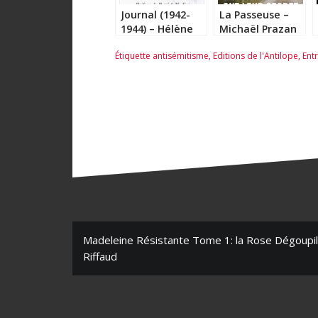
Journal (1942-
La Passeuse –
1944) – Hélène
Michaël Prazan
Berr
Étiquette
antisémitisme
,
Editions de l'Antilope
,
Ent
N
Madeleine Résistante Tome 1: la Rose Dégoupill
Riffaud
a
v
i