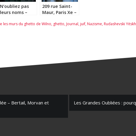
N’oubliez pas
209 rue Saint-
leurs noms –
Maur, Paris Xe –
Simon Stranger
Ruth Zylberman
re les murs du ghetto de Wilno
,
ghetto
,
Journal
,
juif
,
Nazisme
,
Rudashevski Yitsk
ée – Bertail, Morvan et
Les Grandes Oubliées : pourqu