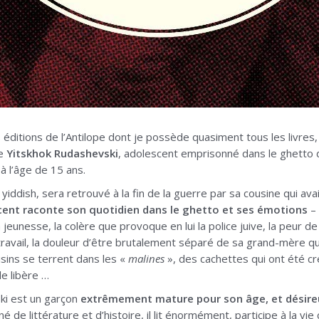
 éditions de l’Antilope dont je possède quasiment tous les livres, j
de
Yitskhok Rudashevski
, adolescent emprisonné dans le ghetto de
à l’âge de 15 ans.
n yiddish, sera retrouvé à la fin de la guerre par sa cousine qui a
cent raconte son quotidien dans le ghetto et ses émotions
– 
jeunesse, la colère que provoque en lui la police juive, la peur de
travail, la douleur d’être brutalement séparé de sa grand-mère qu’
isins se terrent dans les «
malines
», des cachettes qui ont été cr
e libère …
ki est un garçon
extrêmement mature pour son âge, et désireu
né de littérature et d’histoire, il lit énormément, participe à la vie