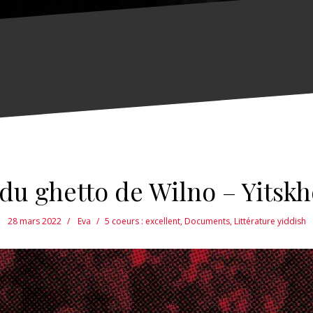
 du ghetto de Wilno – Yitsk
28 mars 2022
Eva
5 coeurs : excellent
,
Documents
,
Littérature yiddish