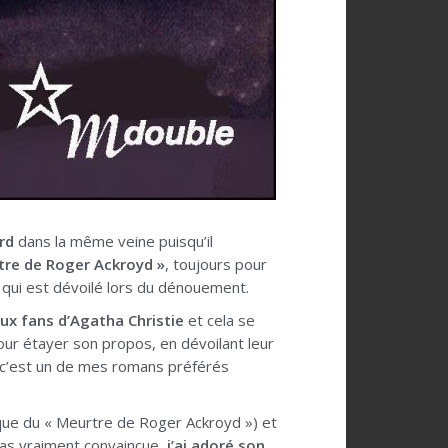
rd
dans la même veine puisqu’il
rtre de Roger Ackroyd »
, toujours pour
i qui est dévoilé lors du dénouement.
aux fans d’Agatha Christie
et cela se
ur étayer son propos, en dévoilant leur
car c’est un de mes romans préférés
ue du « Meurtre de Roger Ackroyd ») et
 pas vraiment convaincue,
j’ai adoré son