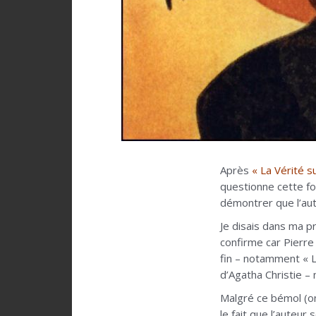
Après
« La Vérité su
questionne cette fo
démontrer que l’aut
Je disais dans ma 
confirme car Pierre
fin – notamment « La
d’Agatha Christie – 
Malgré ce bémol (o
le fait que l’auteur