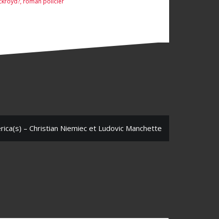
ckroyd?
,
roman policier
ica(s) – Christian Niemiec et Ludovic Manchette