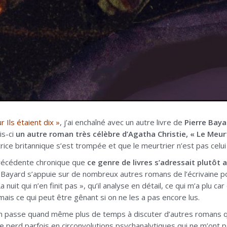
r Ils étaient dix »
, j’ai enchaîné avec un autre livre de
Pierre Baya
is-ci
un autre roman très célèbre d’Agatha Christie, « Le Meu
rice britannique s’est trompée et que le meurtrier n’est pas celu
précédente chronique que
ce genre de livres s’adressait plutôt 
 Bayard s’appuie sur de nombreux autres romans de l’écrivaine po
 nuit qui n’en finit pas », qu’il analyse en détail, ce qui m’a plu 
mais ce qui peut être gênant si on ne les a pas encore lus.
n passe quand même plus de temps à discuter d’autres romans q
 se perd parfois en circonvolutions psychanalytiques qui ne m’ont