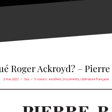
tué Roger Ackroyd? – Pierre
2 mai 2022
Eva
5 coeurs : excellent
,
Documents
,
Littérature française