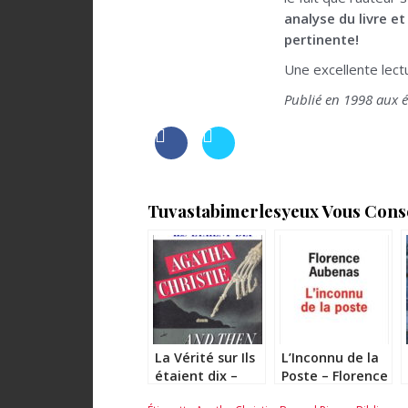
analyse du livre e
pertinente!
Une excellente lect
Publié en 1998 aux é
Tuvastabimerlesyeux Vous Consei
La Vérité sur Ils
L’Inconnu de la
étaient dix –
Poste – Florence
Pierre Bayard
Aubenas