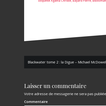
Étiquette
Agatha Christie
,
Bayard Pierre
,
Biblioman
N
Blackwater tome 2 : la Digue – Michael McDowel
a
v
Laisser un commentaire
i
g
Votre adresse de messagerie ne sera pas publiée
a
Commentaire