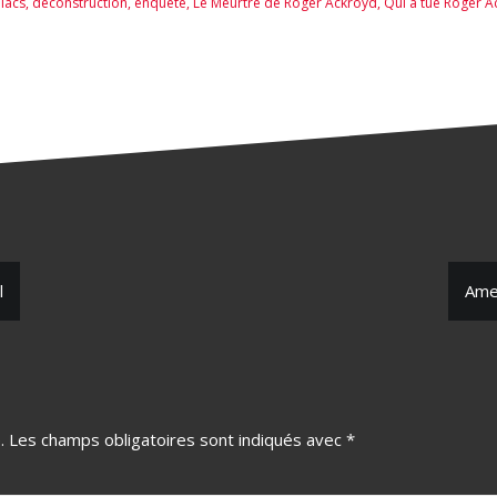
iacs
,
déconstruction
,
enquête
,
Le Meurtre de Roger Ackroyd
,
Qui a tué Roger A
Aubenas
l
Amer
.
Les champs obligatoires sont indiqués avec
*