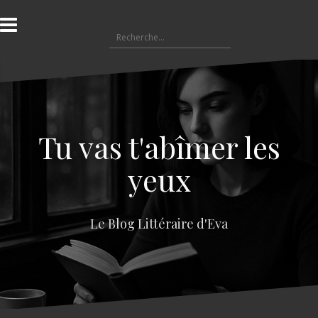
A
l
R
l
e
e
c
r
h
a
e
u
r
c
c
o
Tu vas t'abîmer les
h
n
e
t
yeux
r
e
n
:
u
Le Blog Littéraire d'Eva