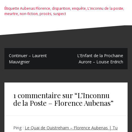
Maureen
Callahan
Étiquette
Aubenas Florence
,
disparition
,
enquête
,
L'inconnu de la poste
,
meurtre
,
non-fiction
,
procès
,
suspect
N
Continuer – Laurent
L’Enfant de la Prochaine
Mauvignier
Aurore – Louise Erdrich
a
v
i
1 commentaire sur “
L’Inconnu
g
de la Poste – Florence Aubenas
”
a
t
i
Ping :
Le Quai de Ouistreham – Florence Aubenas | Tu