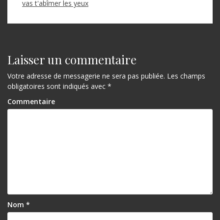
o
vas t'abîmer les yeux
n
d
e
Laisser un commentaire
l
Votre adresse de messagerie ne sera pas publiée.
Les champs
’
obligatoires sont indiqués avec
*
a
Commentaire
r
t
i
c
l
e
Nom
*