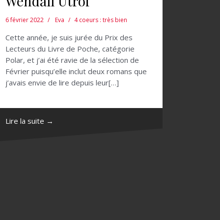
Wendall Utroi
6 février 2022
Eva
4 coeurs : très bien
Cette année, je suis jurée du Prix des
Lecteurs du Livre de Poche, catégorie
Polar, et j’ai été ravie de la sélection de
Février puisqu’elle inclut deux romans que
j’avais envie de lire depuis leur[…]
Lire la suite →