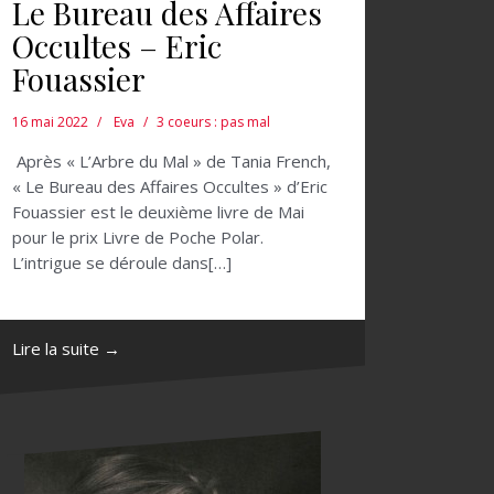
Le Bureau des Affaires
Occultes – Eric
Fouassier
16 mai 2022
Eva
3 coeurs : pas mal
Après « L’Arbre du Mal » de Tania French,
« Le Bureau des Affaires Occultes » d’Eric
Fouassier est le deuxième livre de Mai
pour le prix Livre de Poche Polar.
L’intrigue se déroule dans[…]
Lire la suite →