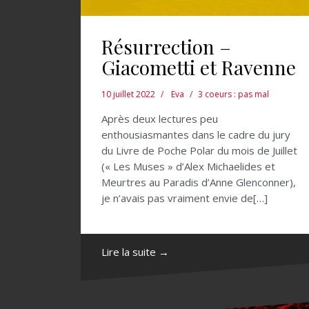
Résurrection –
Giacometti et Ravenne
10 juillet 2022
Eva
3 coeurs : pas mal
Après deux lectures peu
enthousiasmantes dans le cadre du jury
du Livre de Poche Polar du mois de Juillet
(« Les Muses » d’Alex Michaelides et
Meurtres au Paradis d’Anne Glenconner),
je n’avais pas vraiment envie de[…]
Lire la suite →