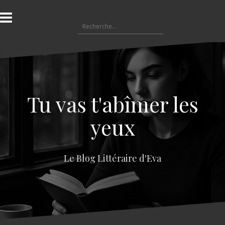
A
l
R
l
e
e
c
r
h
a
e
u
r
c
c
o
Tu vas t'abîmer les
h
n
e
t
yeux
r
e
n
:
u
Le Blog Littéraire d'Eva