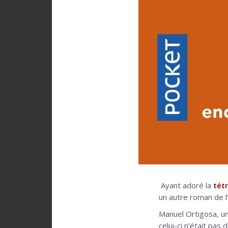
Ayant adoré la
tét
un autre roman de l’
Manuel Ortigosa, un
celui-ci n’était pas