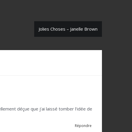
Jolies Choses – Janelle Brown
 tellement déçue que j’ai laissé tomber l’idée de
Répondre