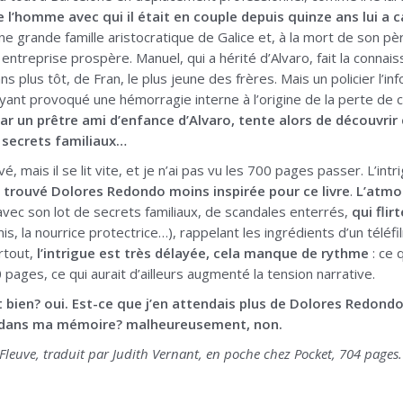
 l’homme avec qui il était en couple depuis quinze ans lui a 
une grande famille aristocratique de Galice et, à la mort de son pèr
entreprise prospère. Manuel, qui a hérité d’Alvaro, fait la connai
ans plus tôt, de Fran, le plus jeune des frères. Mais un policier l’i
yant provoqué une hémorragie interne à l’origine de la perte de 
 par un prêtre ami d’enfance d’Alvaro, tente alors de découvrir
 secrets familiaux…
 mais il se lit vite, et je n’ai pas vu les 700 pages passer. L’intri
ai trouvé Dolores Redondo moins inspirée pour ce livre
.
L’atmo
 avec son lot de secrets familiaux, de scandales enterrés,
qui flir
mis, la nourrice protectrice…), rappelant les ingrédients d’un téléf
urtout,
l’intrigue est très délayée, cela manque de rythme
: ce 
 pages, ce qui aurait d’ailleurs augmenté la tension narrative.
t bien? oui. Est-ce que j’en attendais plus de Dolores Redondo?
 dans ma mémoire? malheureusement, non.
Fleuve, traduit par Judith Vernant, en poche chez Pocket, 704 pages.