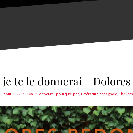
a je te le donnerai – Dolore
5 août 2022
Eva
2 coeurs : pourquoi pas
,
Littérature espagnole
,
Thrillers