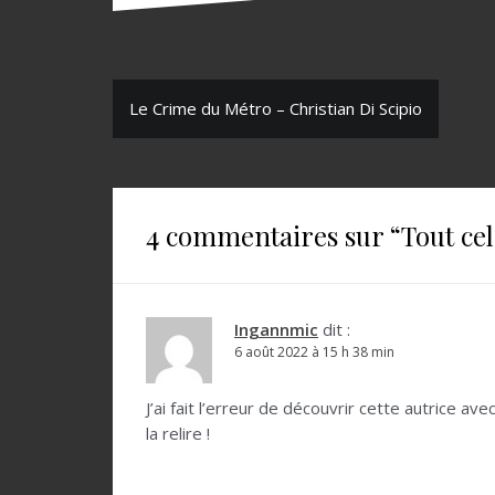
N
Le Crime du Métro – Christian Di Scipio
a
v
i
4 commentaires sur “
Tout ce
g
a
t
Ingannmic
dit :
6 août 2022 à 15 h 38 min
i
o
J’ai fait l’erreur de découvrir cette autrice ave
la relire !
n
d