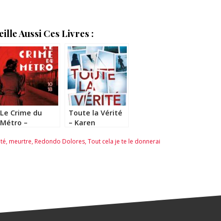
lle Aussi Ces Livres :
Le Crime du
Toute la Vérité
Métro –
– Karen
Christian Di
Cleveland
té
,
meurtre
,
Redondo Dolores
,
Tout cela je te le donnerai
Scipio