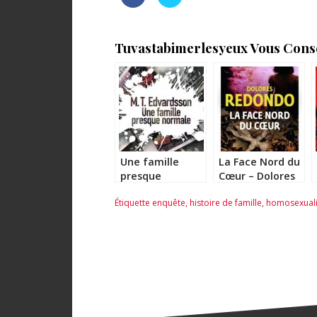
Tuvastabimerlesyeux Vous Consei
Une famille
La Face Nord du
presque
Cœur – Dolores
normale – MT
Redondo
Étiquette
enquête
,
histoire de famille
,
homosexuali
Edvardsson