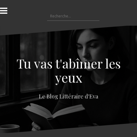
A
l
R
l
e
e
c
r
h
a
e
u
r
c
c
o
Tu vas t'abîmer les
h
n
e
t
yeux
r
e
n
:
u
Le Blog Littéraire d'Eva