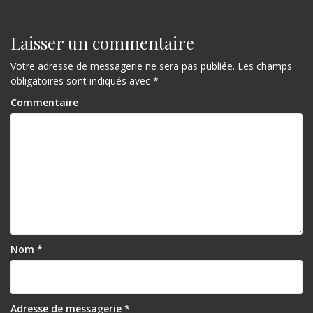
i
g
Laisser un commentaire
a
Votre adresse de messagerie ne sera pas publiée.
Les champs
obligatoires sont indiqués avec
*
t
Commentaire
i
o
n
d
e
l
’
Nom
*
a
r
Adresse de messagerie
*