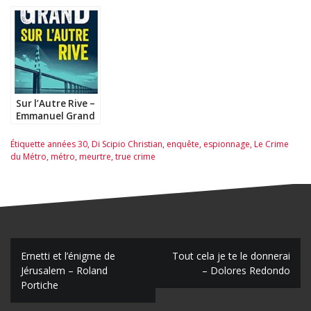
Laipsker
Townsend – Fred
Vermorel
Sur l’Autre Rive –
Emmanuel Grand
Étiquette
années 30
,
Di Scipio Christian
,
enquête
,
espionnage
,
Le Crime
du Métro
,
métro
,
meurtre
,
true crime
N
Ernetti et l’énigme de
Tout cela je te le donnerai
Jérusalem – Roland
– Dolores Redondo
a
Portiche
v