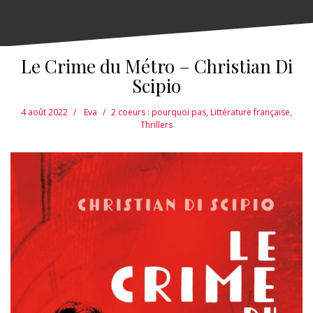
Le Crime du Métro – Christian Di
Scipio
4 août 2022
Eva
2 coeurs : pourquoi pas
,
Littérature française
,
Thrillers