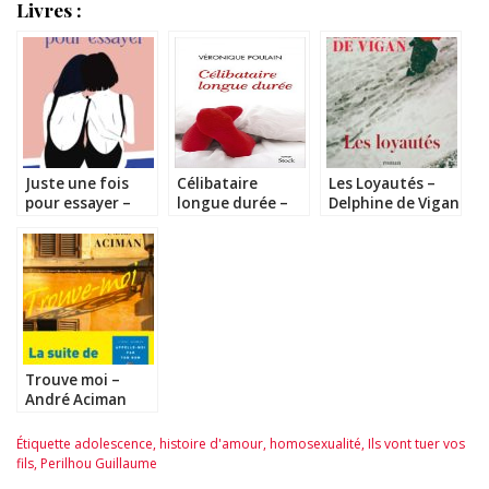
Livres :
Juste une fois
Célibataire
Les Loyautés –
pour essayer –
longue durée –
Delphine de Vigan
Elodie Garnier
Véronique
Poulain
Trouve moi –
André Aciman
Étiquette
adolescence
,
histoire d'amour
,
homosexualité
,
Ils vont tuer vos
fils
,
Perilhou Guillaume