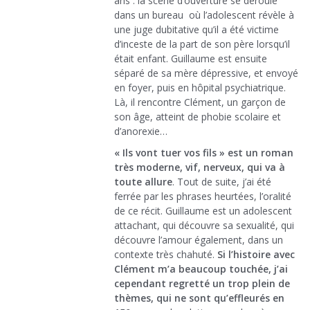
ans : la scène d’ouverture se déroule
dans un bureau où l’adolescent révèle à
une juge dubitative qu’il a été victime
d’inceste de la part de son père lorsqu’il
était enfant. Guillaume est ensuite
séparé de sa mère dépressive, et envoyé
en foyer, puis en hôpital psychiatrique.
Là, il rencontre Clément, un garçon de
son âge, atteint de phobie scolaire et
d’anorexie…
« Ils vont tuer vos fils » est un roman
très moderne, vif, nerveux, qui va à
toute allure
. Tout de suite, j’ai été
ferrée par les phrases heurtées, l’oralité
de ce récit. Guillaume est un adolescent
attachant, qui découvre sa sexualité, qui
découvre l’amour également, dans un
contexte très chahuté.
Si l’histoire avec
Clément m’a beaucoup touchée, j’ai
cependant regretté un trop plein de
thèmes, qui ne sont qu’effleurés en