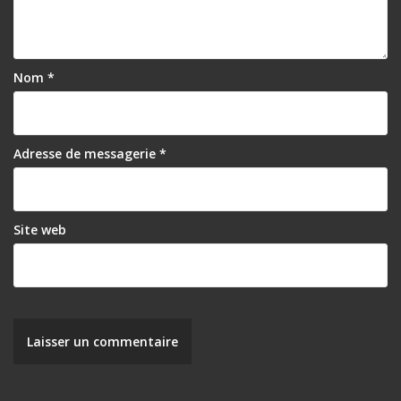
d
e
l
Nom
*
’
a
r
Adresse de messagerie
*
t
i
Site web
c
l
e