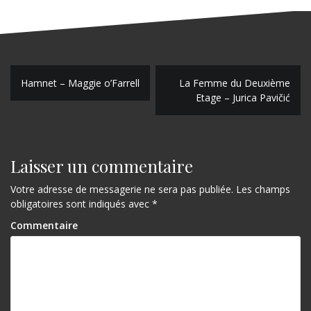
N
Hamnet – Maggie o’Farrell
La Femme du Deuxième
Etage – Jurica Pavičić
a
v
i
Laisser un commentaire
g
Votre adresse de messagerie ne sera pas publiée.
Les champs
a
obligatoires sont indiqués avec
*
t
Commentaire
i
o
n