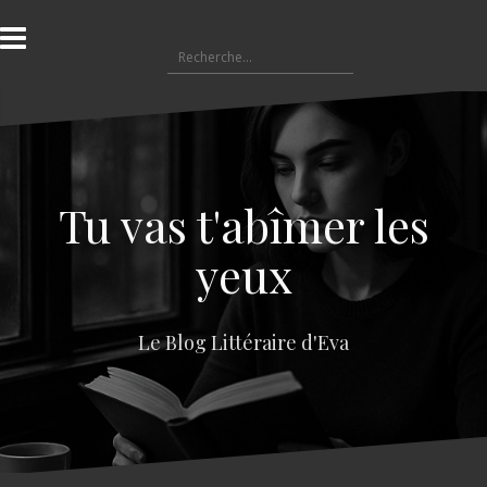
A
l
R
l
e
e
c
r
h
a
e
u
r
c
c
o
Tu vas t'abîmer les
h
n
e
t
yeux
r
e
n
:
u
Le Blog Littéraire d'Eva