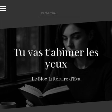
A
l
R
l
e
e
c
r
h
a
e
u
r
c
c
o
Tu vas t'abîmer les
h
n
e
t
yeux
r
e
n
:
u
Le Blog Littéraire d'Eva