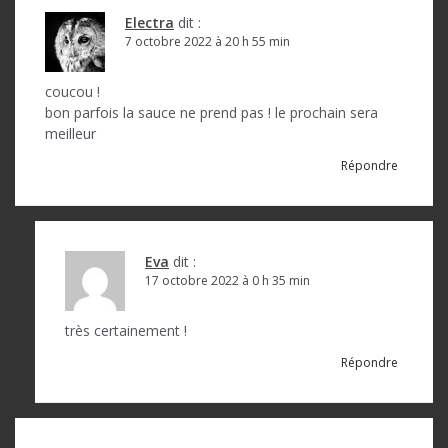
i
Electra
dit :
o
7 octobre 2022 à 20 h 55 min
n
coucou !
d
bon parfois la sauce ne prend pas ! le prochain sera
meilleur
e
Répondre
l
’
a
Eva
dit :
r
17 octobre 2022 à 0 h 35 min
t
très certainement !
i
Répondre
c
l