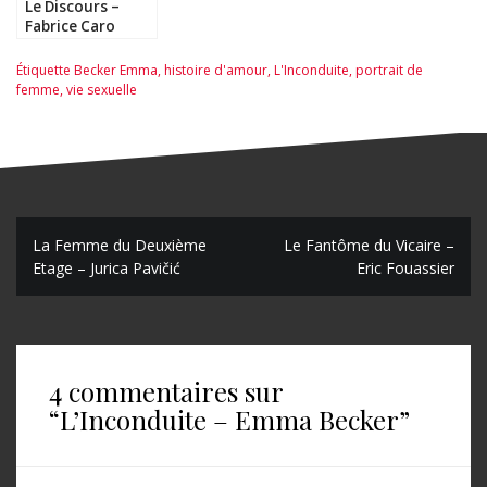
Le Discours –
Fabrice Caro
Étiquette
Becker Emma
,
histoire d'amour
,
L'Inconduite
,
portrait de
femme
,
vie sexuelle
N
La Femme du Deuxième
Le Fantôme du Vicaire –
Etage – Jurica Pavičić
Eric Fouassier
a
v
i
4 commentaires sur
g
“
L’Inconduite – Emma Becker
”
a
t