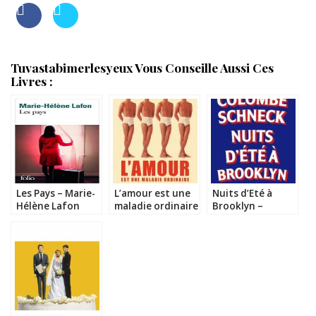
Tuvastabimerlesyeux Vous Conseille Aussi Ces
Livres :
Les Pays – Marie-
L’amour est une
Nuits d’Eté à
Hélène Lafon
maladie ordinaire
Brooklyn –
– François
Colombe Schneck
Szabowski