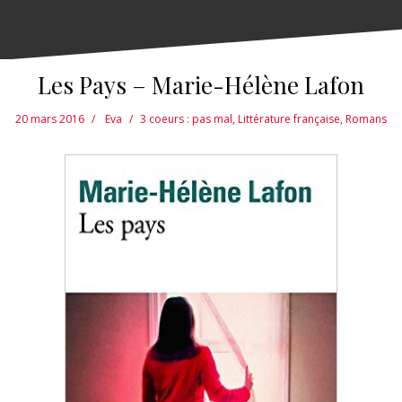
Les Pays – Marie-Hélène Lafon
20 mars 2016
Eva
3 coeurs : pas mal
,
Littérature française
,
Romans