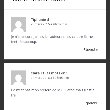
a
t
i
Tiphanie
dit :
o
21 mars 2016 à 9 h 09 min
n
Je n'ai encore jamais lu l'auteure mais ce titre là me
d
tente beaucoup.
e
Répondre
l
’
a
Clara Et les mots
dit :
21 mars 2016 à 10 h 55 min
r
t
Ce n'est pas mon préféré de M.H. Lafon mais il est à
lire.
i
Répondre
c