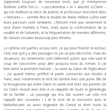
j’apprends toujours de nouveaux mots que je m’empresse
d’utiliser (cette fois-ci : « peccamineux » et « alacrité »).Claire –
qui est d’ailleurs la nièce de Jeanne, le professeur rencontré dans
« Histoires » – semble être le double de Marie-Hélène Lafon tant
leurs parcours sont similaires. L’histoire n’est pas seulement le
récit d’une montée à Paris, mais aussi la confrontation de la
ruralité et de l’urbanité, et la fréquentation de mondes différents,
de classes sociales beaucoup plus élevées.
;
Le rythme est parfois un peu lent, ce qui peut frustrer le lecteur,
c’est vrai qu’il y a des passages où j’ai un peu décroché, mais les
situations, les sentiments sont tellement justes que cela vaut le
coup de s’accrocher pour aller jusqu’au bout du roman. Si j’ai
bien aimé la première histoire – la visite au Salon de l’Agriculture
– j’ai quand même préféré la partie consacrée aux études à
Paris, avec notamment le récit de l’amitié avec une jeune fille de
la bourgeoisie qui invite Claire en week end chez ses parents (et
où Claire réussit avec brio à se rappeler de toute la généalogie
de la famille – un passage qui m’a fait sourire car cela m’a
rappelé des souvenirs ! ) et le récit de la rencontre avec le
bibliothécaire lui aussi originaire du Cantal et dont toute la
conversation est centrée autour des parents et de la vie au