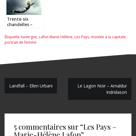
Trente-six
chandelles –
Marie-Sabine
Roger
Étiquette
Auvergne
,
Lafon Marie-Hélène
,
Les Pays
,
montée à la capitale
,
portrait de femme
N
Landfall – Ellen Urbani
Le Lagon Noir – Arnaldur
Indridason
a
v
i
5 commentaires sur “
Les Pays –
g
Marie-Hélène Lafon
”