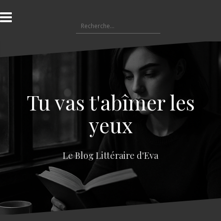
A
l
R
l
e
e
c
r
h
a
e
u
r
c
c
o
Tu vas t'abîmer les
h
n
e
t
yeux
r
e
n
:
u
Le Blog Littéraire d'Eva