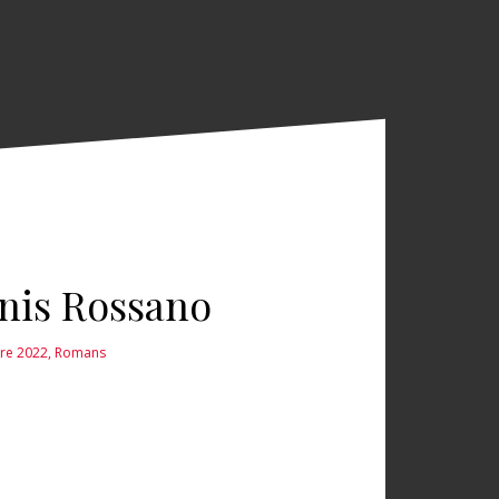
enis Rossano
bre 2022
,
Romans