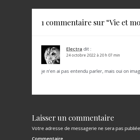
v
i
1 commentaire sur “
Vie et m
g
a
t
Electra
dit :
24 octobre 2022 à 20 h 07 min
i
o
je n’en ai pas entendu parler, mais oui on imagi
n
d
e
l
Laisser un commentaire
’
Votre adresse de messagerie ne sera pas publiée
a
Commentaire