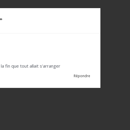
”
a fin que tout allait s’arranger
Répondre