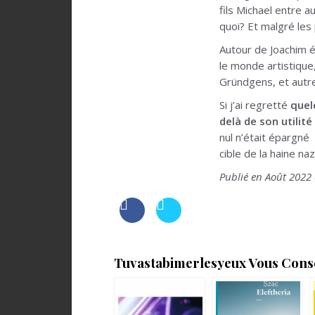
fils Michael entre a
quoi? Et malgré les
Autour de Joachim é
le monde artistique,
Gründgens, et autr
Si j’ai regretté
quel
delà de son utilit
nul n’était épargné 
cible de la haine naz
Publié en Août 2022 
Tuvastabimerlesyeux Vous Consei