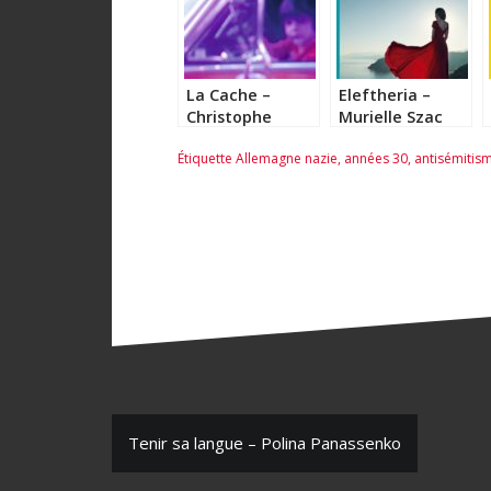
La Cache –
Eleftheria –
Christophe
Murielle Szac
Boltanski
Étiquette
Allemagne nazie
,
années 30
,
antisémitis
N
Tenir sa langue – Polina Panassenko
a