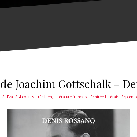
 de Joachim Gottschalk – D
Eva
4 coeurs : très bien
,
Littérature française
,
Rentrée Littéraire Septem