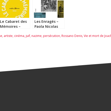
Le Cabaret des
Les Enragés –
Mémoires –
Paola Nicolas
Joachim Schnerf
me
,
artiste
,
cinéma
,
juif
,
nazime
,
persécution
,
Rossano Denis
,
Vie et mort de Joac