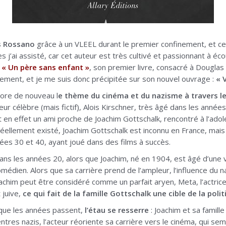
s Rossano
grâce à un VLEEL durant le premier confinement, et ce
s j’ai assisté, car cet auteur est très cultivé et passionnant à éco
r
« Un père sans enfant »
, son premier livre, consacré à Douglas 
ent, et je me suis donc précipitée sur son nouvel ouvrage :
« V
ore de nouveau l
e thème du cinéma et du nazisme à travers le
ur célèbre (mais fictif), Alois Kirschner, très âgé dans les année
fut en effet un ami proche de Joachim Gottschalk, rencontré à l’ad
ellement existé, Joachim Gottschalk est inconnu en France, mais 
ées 30 et 40, ayant joué dans des films à succès.
ns les années 20, alors que Joachim, né en 1904, est âgé d’une v
omédien. Alors que sa carrière prend de l’ampleur, l’influence du 
Joachim peut être considéré comme un parfait aryen, Meta, l’actrice q
 juive,
ce qui fait de la famille Gottschalk une cible de la poli
 que les années passent,
l’étau se resserre
: Joachim et sa famille
ntres nazis, l’acteur réoriente sa carrière vers le cinéma, qui sem