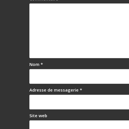
r
t
i
c
l
e
Nom
*
Adresse de messagerie
*
Site web