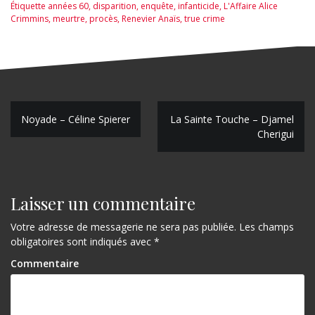
Étiquette
années 60
,
disparition
,
enquête
,
infanticide
,
L'Affaire Alice
Crimmins
,
meurtre
,
procès
,
Renevier Anaïs
,
true crime
N
Noyade – Céline Spierer
La Sainte Touche – Djamel
Cherigui
a
v
i
Laisser un commentaire
g
Votre adresse de messagerie ne sera pas publiée.
Les champs
a
obligatoires sont indiqués avec
*
t
Commentaire
i
o