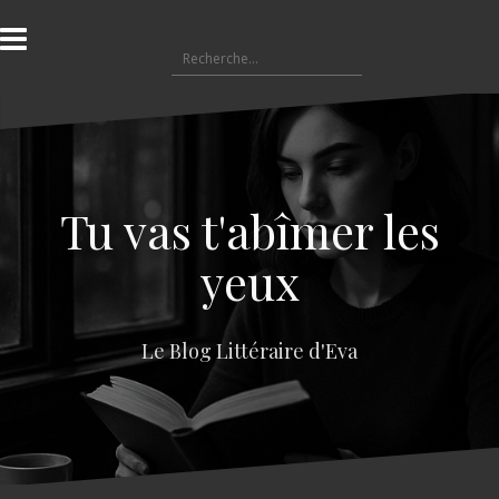
A
l
R
l
e
e
c
r
h
a
e
u
r
c
c
o
Tu vas t'abîmer les
h
n
e
t
yeux
r
e
n
:
u
Le Blog Littéraire d'Eva