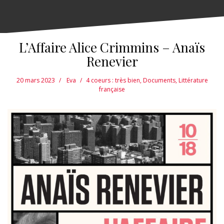
L’Affaire Alice Crimmins – Anaïs
Renevier
20 mars 2023
Eva
4 coeurs : très bien
,
Documents
,
Littérature
française