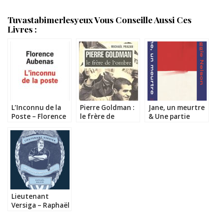
Tuvastabimerlesyeux Vous Conseille Aussi Ces
Livres :
L’Inconnu de la
Pierre Goldman :
Jane, un meurtre
Poste – Florence
le frère de
& Une partie
Aubenas
l’ombre – Michaël
rouge – Maggie
Prazan
Nelson
Lieutenant
Versiga – Raphaël
Malkin