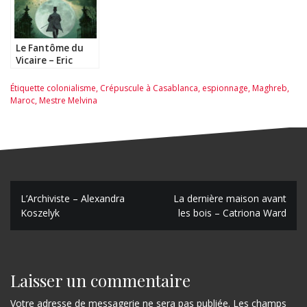
Le Fantôme du
Vicaire – Eric
Fouassier
Étiquette
colonialisme
,
Crépuscule à Casablanca
,
espionnage
,
Maghreb
,
Maroc
,
Mestre Melvina
N
L’Archiviste – Alexandra
La dernière maison avant
Koszelyk
les bois – Catriona Ward
a
v
i
Laisser un commentaire
g
Votre adresse de messagerie ne sera pas publiée.
Les champs