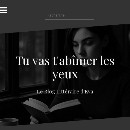
A
l
R
l
e
e
c
r
h
a
e
u
r
c
c
o
Tu vas t'abîmer les
h
n
e
t
yeux
r
e
n
:
u
Le Blog Littéraire d'Eva