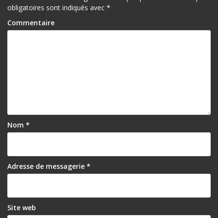
a
obligatoires sont indiqués avec
*
t
Commentaire
i
o
n
d
e
l
Nom
*
’
a
r
Adresse de messagerie
*
t
i
Site web
c