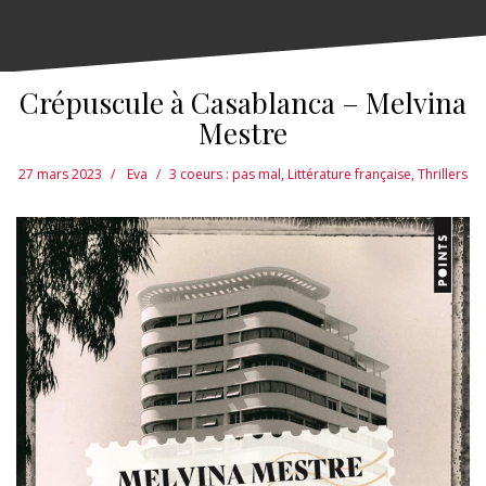
Crépuscule à Casablanca – Melvina
Mestre
27 mars 2023
Eva
3 coeurs : pas mal
,
Littérature française
,
Thrillers