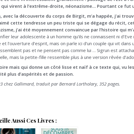
t qui virent à l’extrême-droite, néonazisme… Pourtant ce fut 
avec la découverte du corps de Birgit, m’a happée, j’ai trouvé
 aimé cette tendresse un peu triste qui se dégage du récit, c
isme, j’ai été moyennement convaincue par l’histoire qui m’
nfier leur adolescente à un homme qu’ils ne connaissent ni d’Eve
 et l’ouverture d’esprit, mais on parle ici d’un couple qui vit d
ressemblent pas et ne pensent pas comme lui … Sigrun est attachan
elle, mais la petite-fille ressemble plus à une version rêvée d’ado
toire mais qui donne un côté lisse et naïf à ce texte qui, vu l
ité plus d’aspérités et de passion.
23 chez Gallimard, traduit par Bernard Lortholary, 352 pages.
lle Aussi Ces Livres :