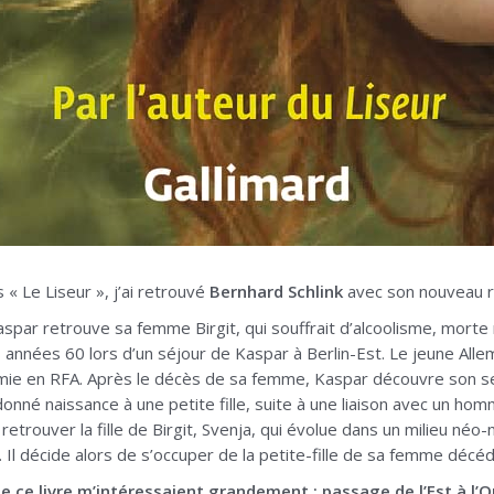
 « Le Liseur », j’ai retrouvé
Bernhard Schlink
avec son nouveau 
Kaspar retrouve sa femme Birgit, qui souffrait d’alcoolisme, morte 
 années 60 lors d’un séjour de Kaspar à Berlin-Est. Le jeune Allem
amie en RFA. Après le décès de sa femme, Kaspar découvre son se
donné naissance à une petite fille, suite à une liaison avec un ho
 retrouver la fille de Birgit, Svenja, qui évolue dans un milieu né
. Il décide alors de s’occuper de la petite-fille de sa femme décé
 ce livre m’intéressaient grandement : passage de l’Est à l’O