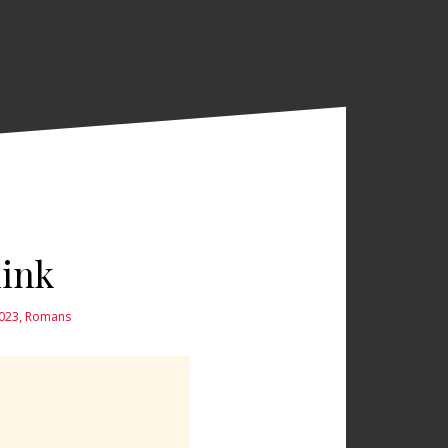
link
2023
,
Romans