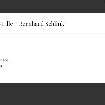
e-Fille – Bernhard Schlink
”
ilité….
ur.