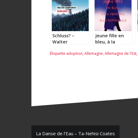
Schluss? –
Jeune fille en
Walter
bleu, à la
Kempowski
fenêtre, au
Étiquette
adoption
,
Allemagne
,
Allemagne de l'Est
crépuscule –
Alena Schröder
N
La Danse de l’Eau – Ta-Nehisi Coates