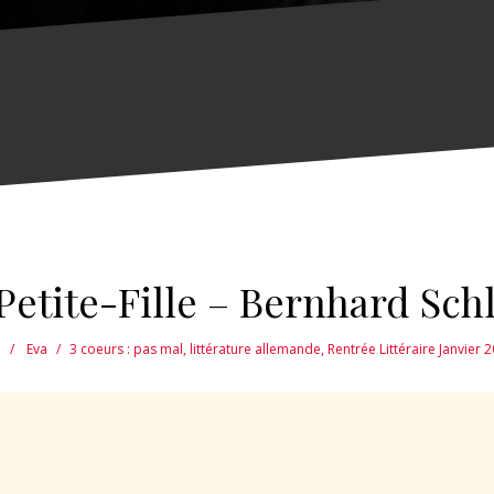
Petite-Fille – Bernhard Sch
3
Eva
3 coeurs : pas mal
,
littérature allemande
,
Rentrée Littéraire Janvier 