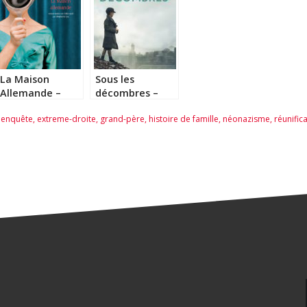
La Maison
Sous les
Allemande –
décombres –
Annette Hess
Mechtild
,
enquête
,
extreme-droite
,
grand-père
,
histoire de famille
,
néonazisme
,
réunific
Borrmann