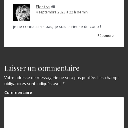
i
Electra
dit :
o
4 septembre 2023 à 22 h 04 min
n
je ne connaissais pas, je suis curieuse du coup !
d
Répondre
e
l
’
Laisser un commentaire
a
Votre adresse de messagerie ne sera pas publiée.
Les champs
r
obligatoires sont indiqués avec
*
t
Commentaire
i
c
l