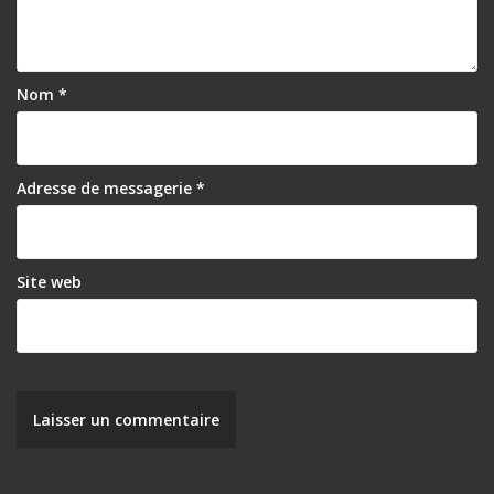
e
Nom
*
Adresse de messagerie
*
Site web