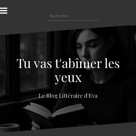
A
l
R
l
e
e
c
r
h
a
e
u
r
c
c
o
Tu vas t'abîmer les
h
n
e
t
yeux
r
e
n
:
u
Le Blog Littéraire d'Eva