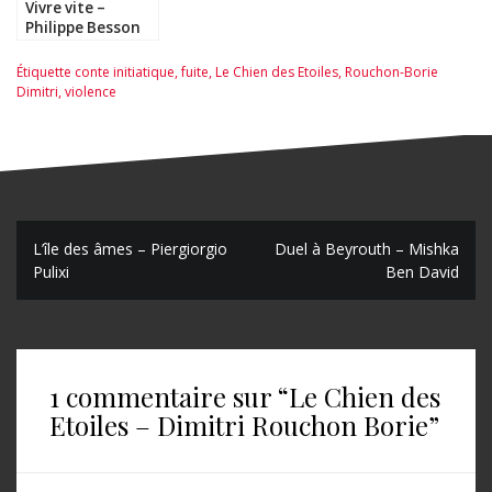
Vivre vite –
Philippe Besson
Étiquette
conte initiatique
,
fuite
,
Le Chien des Etoiles
,
Rouchon-Borie
Dimitri
,
violence
N
L’île des âmes – Piergiorgio
Duel à Beyrouth – Mishka
Pulixi
Ben David
a
v
i
1 commentaire sur “
Le Chien des
g
Etoiles – Dimitri Rouchon Borie
”
a
t