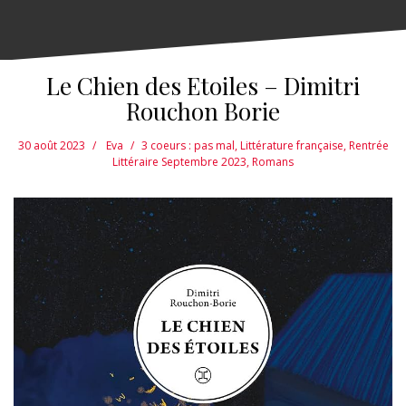
Le Chien des Etoiles – Dimitri
Rouchon Borie
30 août 2023
Eva
3 coeurs : pas mal
,
Littérature française
,
Rentrée
Littéraire Septembre 2023
,
Romans