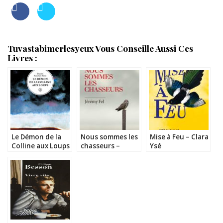
Tuvastabimerlesyeux Vous Conseille Aussi Ces
Livres :
Le Démon de la
Nous sommes les
Mise à Feu – Clara
Colline aux Loups
chasseurs –
Ysé
– Dimitri
Jérémy Fel
Rouchon-Borie