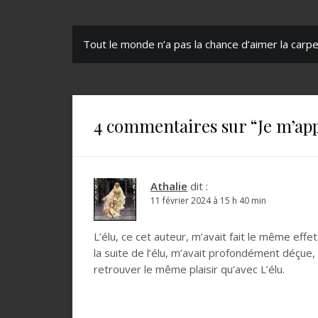
N
Tout le monde n’a pas la chance d’aimer la carpe
a
v
i
4 commentaires sur “
Je m’ap
g
a
t
Athalie
dit :
11 février 2024 à 15 h 40 min
i
o
L’élu, ce cet auteur, m’avait fait le même eff
la suite de l’élu, m’avait profondément déçue, 
n
retrouver le même plaisir qu’avec L’élu.
d
e