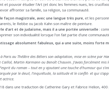
t et pouvoir étudier l’Art (et donc les femmes nues, les crucifixi
devoir affronter sa famille, sa religion, sa communauté.
de façon magistrale, avec une langue très pure
, et les perso
parents, le Rebbe ou Jacob Kahn son maître de peinture.
arle d’art et de judaïsme, mais il a une portée universelle
: comm
primer son individualité lorsque l’on fait partie d’une communaut
issage absolument fabuleux, qui a une suite, moins forte mai
 à Paris au Théâtre des Béliers son adaptation, mise en scène par 
Caillol, Martin Karmann ou Benoît Chauvin. J’avais forcément mis la 
et l’esprit du roman – tout en y ajoutant une touche d’humour qui 
uée par le deuil, l’inquiétude, la solitude et le conflit- et qui s’app
t actrice.
18 dans une traduction de Catherine Gary et Fabrice Helion, 400