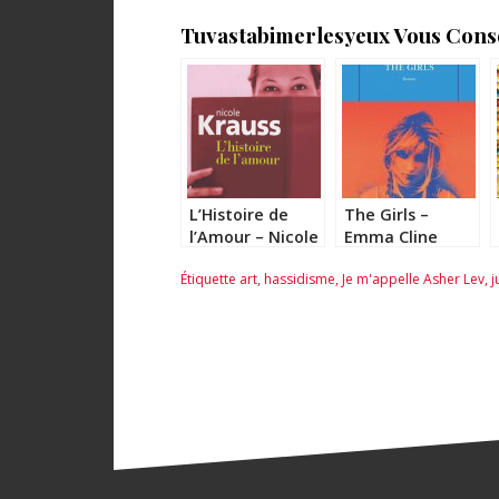
Tuvastabimerlesyeux Vous Consei
L’Histoire de
The Girls –
l’Amour – Nicole
Emma Cline
Krauss
Étiquette
art
,
hassidisme
,
Je m'appelle Asher Lev
,
j