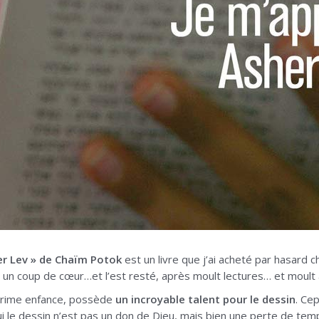
er Lev » de Chaïm Potok
est un livre que j’ai acheté par hasard ch
un coup de cœur…et l’est resté, après moult lectures… et moult
prime enfance, possède
un incroyable talent pour le dessin
. Ce
ui le dessin n’est pas un don de Dieu, mais bien une perte de tem