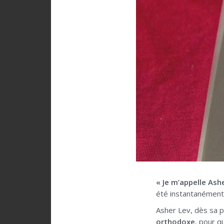
« Je m’appelle Ash
été instantanément 
Asher Lev, dès sa 
orthodoxe
, pour q