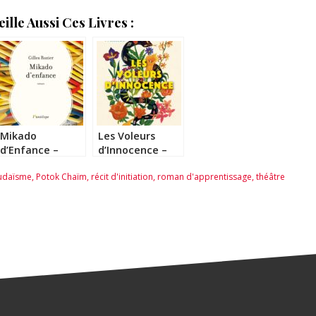
lle Aussi Ces Livres :
Mikado
Les Voleurs
d’Enfance –
d’Innocence –
Gilles Rozier
Sarai Walker
udaïsme
,
Potok Chaïm
,
récit d'initiation
,
roman d'apprentissage
,
théâtre