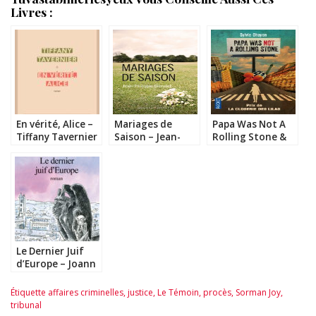
Livres :
En vérité, Alice –
Mariages de
Papa Was Not A
Tiffany Tavernier
Saison – Jean-
Rolling Stone &
Philippe Blondel
Les Bourgeoises
– Sylvie Ohayon
Le Dernier Juif
d’Europe – Joann
Sfar
Étiquette
affaires criminelles
,
justice
,
Le Témoin
,
procès
,
Sorman Joy
,
tribunal