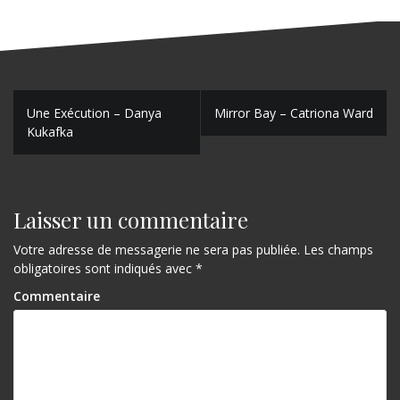
N
Une Exécution – Danya
Mirror Bay – Catriona Ward
Kukafka
a
v
i
Laisser un commentaire
g
Votre adresse de messagerie ne sera pas publiée.
Les champs
a
obligatoires sont indiqués avec
*
t
Commentaire
i
o
n