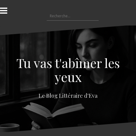
A
l
R
l
e
e
c
r
h
a
e
u
r
c
c
o
Tu vas t'abîmer les
h
n
e
t
yeux
r
e
n
:
u
Le Blog Littéraire d'Eva