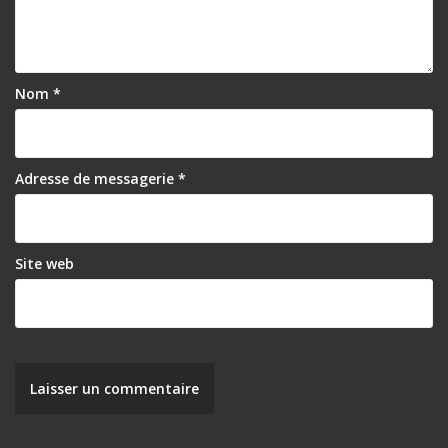
d
e
l
Nom
*
’
a
r
Adresse de messagerie
*
t
i
Site web
c
l
e