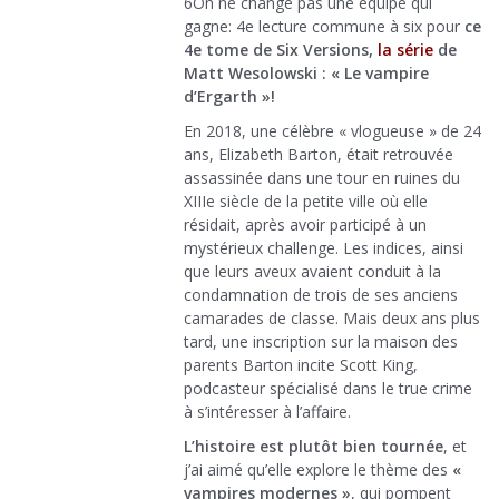
6On ne change pas une équipe qui
gagne: 4e lecture commune à six pour
ce
4e tome de Six Versions,
la série
de
Matt Wesolowski : « Le vampire
d’Ergarth »!
En 2018, une célèbre « vlogueuse » de 24
ans, Elizabeth Barton, était retrouvée
assassinée dans une tour en ruines du
XIIIe siècle de la petite ville où elle
résidait, après avoir participé à un
mystérieux challenge. Les indices, ainsi
que leurs aveux avaient conduit à la
condamnation de trois de ses anciens
camarades de classe. Mais deux ans plus
tard, une inscription sur la maison des
parents Barton incite Scott King,
podcasteur spécialisé dans le true crime
à s’intéresser à l’affaire.
L’histoire est plutôt bien tournée
, et
j’ai aimé qu’elle explore le thème des
«
vampires modernes »
, qui pompent