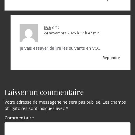
a
r
t
Eva
dit :
24 novembre 2025 à 17 h 47 min
i
c
je vais essayer de lire les suivants en VO…
l
Répondre
e
Laisser un commentaire
Votre adresse de messagerie ne sera pas publiée.
Les champs
obligatoires sont indiqués avec
*
Commentaire