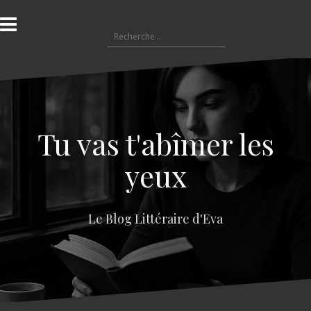
A
l
R
l
e
e
c
r
h
a
e
u
r
c
c
o
Tu vas t'abîmer les
h
n
e
t
yeux
r
e
n
:
u
Le Blog Littéraire d'Eva