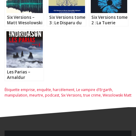
Six Versions –
Six Versions tome
Six Versions tome
Matt Wesolowski
3 : Le Disparu du
2 : La Tuerie
Wentshire – Matt
MacLeod – Matt
Wesolowski
Wesolowski
Les Parias –
Arnaldur
Indridason
Étiquette
emprise
,
enquête
,
harcèlement
,
Le vampire d'Ergarth
,
manipulation
,
meurtre
,
podcast
,
Six Versions
,
true crime
,
Wesolowski Matt