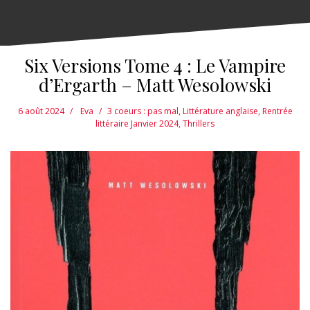
Six Versions Tome 4 : Le Vampire
d’Ergarth – Matt Wesolowski
6 août 2024
Eva
3 coeurs : pas mal
,
Littérature anglaise
,
Rentrée
littéraire Janvier 2024
,
Thrillers