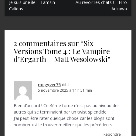
N
Je suis une île – Tamsin
Au revoir les chats ! – Hiro
Calidas
Arikawa
a
v
i
2 commentaires sur “
Six
g
Versions Tome 4 : Le Vampire
a
d’Ergarth – Matt Wesolowski
”
t
i
o
mcgyver75
dit :
5 novembre 2025 à 14 h 51 min
n
d
Bien d’accord ! Ce 4ème tome n’est pas au niveau des
autres qui se terminaient par un twist splendide.
e
J’ai peut-être rater quelque chose car les blogs sont
l
nombreux à le trouver meilleur que les précédents…
’
Répondre