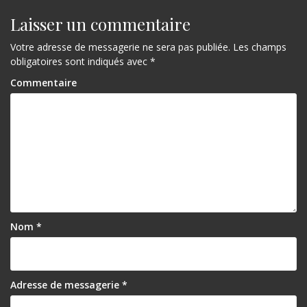
e
Laisser un commentaire
Votre adresse de messagerie ne sera pas publiée.
Les champs
obligatoires sont indiqués avec
*
Commentaire
Nom
*
Adresse de messagerie
*