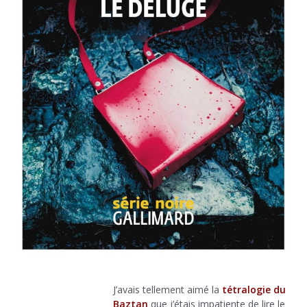
J’avais tellement aimé la
tétralogie du
Baztan
que j’étais impatiente de lire le