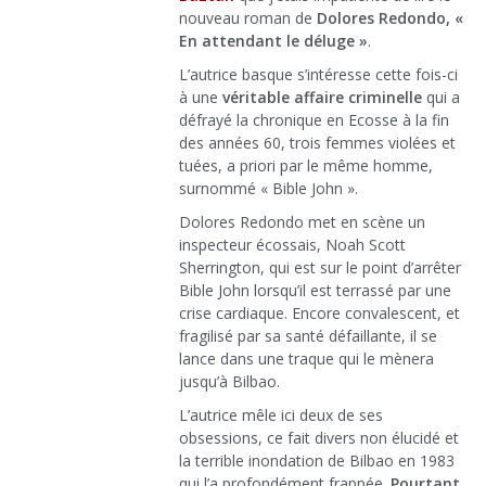
nouveau roman de
Dolores Redondo, «
En attendant le déluge »
.
L’autrice basque s’intéresse cette fois-ci
à une
véritable affaire criminelle
qui a
défrayé la chronique en Ecosse à la fin
des années 60, trois femmes violées et
tuées, a priori par le même homme,
surnommé « Bible John ».
Dolores Redondo met en scène un
inspecteur écossais, Noah Scott
Sherrington, qui est sur le point d’arrêter
Bible John lorsqu’il est terrassé par une
crise cardiaque. Encore convalescent, et
fragilisé par sa santé défaillante, il se
lance dans une traque qui le mènera
jusqu’à Bilbao.
L’autrice mêle ici deux de ses
obsessions, ce fait divers non élucidé et
la terrible inondation de Bilbao en 1983
qui l’a profondément frappée.
Pourtant,