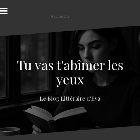
A
l
R
l
e
e
c
r
h
a
e
u
r
c
c
o
Tu vas t'abîmer les
h
n
e
t
yeux
r
e
n
:
u
Le Blog Littéraire d'Eva