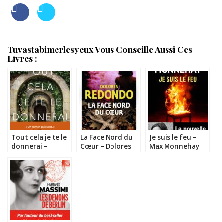
Tuvastabimerlesyeux Vous Conseille Aussi Ces
Livres :
Tout cela je te le
La Face Nord du
Je suis le feu –
donnerai –
Cœur – Dolores
Max Monnehay
Dolores Redondo
Redondo