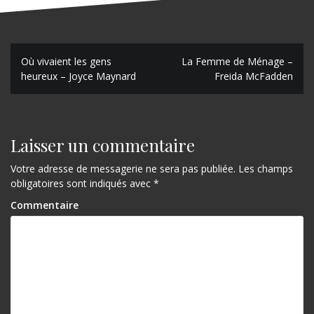
N
Où vivaient les gens
La Femme de Ménage –
heureux – Joyce Maynard
Freida McFadden
a
v
i
Laisser un commentaire
g
Votre adresse de messagerie ne sera pas publiée.
Les champs
a
obligatoires sont indiqués avec
*
t
Commentaire
i
o
n
d