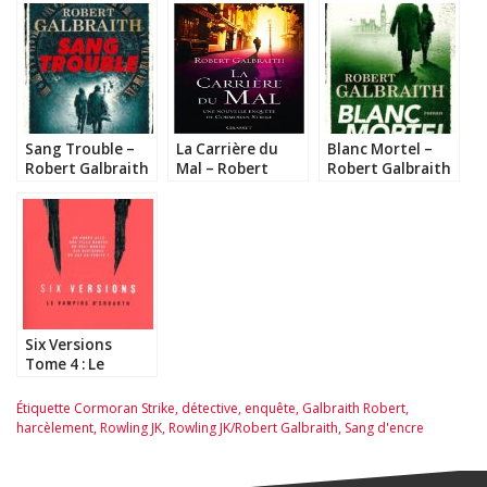
Sang Trouble –
La Carrière du
Blanc Mortel –
Robert Galbraith
Mal – Robert
Robert Galbraith
Galbraith
Six Versions
Tome 4 : Le
Vampire
d’Ergarth – Matt
Étiquette
Cormoran Strike
,
détective
,
enquête
,
Galbraith Robert
,
Wesolowski
harcèlement
,
Rowling JK
,
Rowling JK/Robert Galbraith
,
Sang d'encre