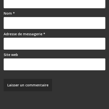
e
l
Nom
*
’
a
r
Adresse de messagerie
*
t
i
Site web
c
l
e