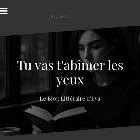
A
l
R
l
e
e
c
r
h
a
e
u
r
c
c
o
Tu vas t'abîmer les
h
n
e
t
yeux
r
e
n
:
u
Le Blog Littéraire d'Eva