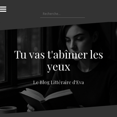
A
l
R
l
e
e
c
r
h
a
e
u
r
c
c
o
Tu vas t'abîmer les
h
n
e
t
yeux
r
e
n
:
u
Le Blog Littéraire d'Eva