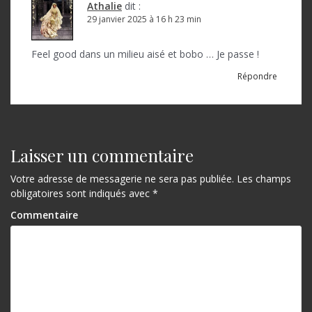
o
Athalie
dit :
29 janvier 2025 à 16 h 23 min
n
d
Feel good dans un milieu aisé et bobo … Je passe !
e
Répondre
l
’
a
Laisser un commentaire
r
Votre adresse de messagerie ne sera pas publiée.
Les champs
t
obligatoires sont indiqués avec
*
i
Commentaire
c
l
e