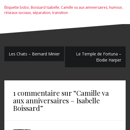
Rubinstein
Étiquette
bobo
,
Boissard Isabelle
,
Camille va aux anniversaires
,
humour
,
réseaux sociaux
,
séparation
,
transition
N
Les Chats – Bernard Minier
Le Temple de Fortuna –
Elodie Harper
a
v
i
1 commentaire sur “
Camille va
g
aux anniversaires – Isabelle
a
Boissard
”
t
i