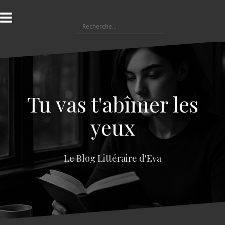
A
l
R
l
e
e
c
r
h
a
e
u
r
c
c
o
Tu vas t'abîmer les
h
n
e
t
yeux
r
e
n
:
u
Le Blog Littéraire d'Eva