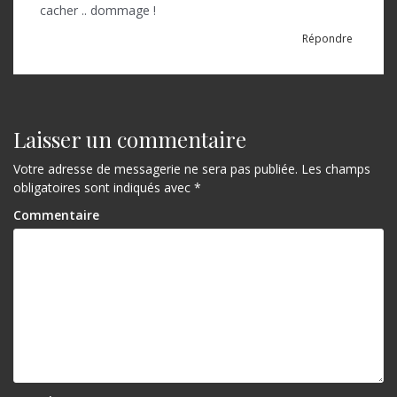
l
cacher .. dommage !
’
Répondre
a
r
t
Laisser un commentaire
i
Votre adresse de messagerie ne sera pas publiée.
Les champs
c
obligatoires sont indiqués avec
*
l
Commentaire
e