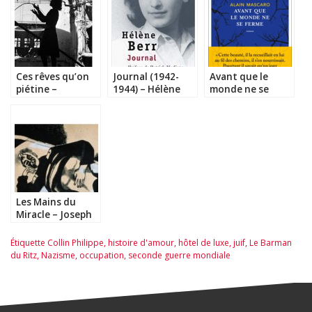
Ces rêves qu’on
Journal (1942-
Avant que le
piétine –
1944) – Hélène
monde ne se
Sébastien Spitzer
Berr
ferme – Alain
Mascaro
Les Mains du
Miracle – Joseph
Kessel
Étiquette
Collin Philippe
,
histoire d'amour
,
hôtel de luxe
,
juif
,
Le Barman
du Ritz
,
Nazisme
,
occupation
,
seconde guerre mondiale