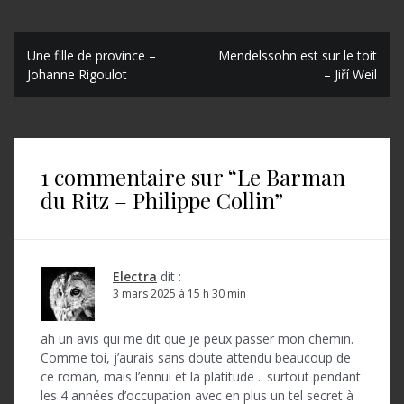
N
Une fille de province –
Mendelssohn est sur le toit
Johanne Rigoulot
– Jiří Weil
a
v
i
1 commentaire sur “
Le Barman
g
du Ritz – Philippe Collin
”
a
t
i
Electra
dit :
o
3 mars 2025 à 15 h 30 min
n
ah un avis qui me dit que je peux passer mon chemin.
d
Comme toi, j’aurais sans doute attendu beaucoup de
ce roman, mais l’ennui et la platitude .. surtout pendant
e
les 4 années d’occupation avec en plus un tel secret à