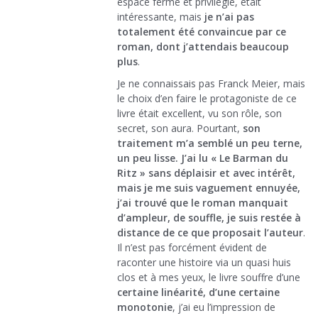
espace fermé et privilégié, était
intéressante, mais
je n’ai pas
totalement été convaincue par ce
roman, dont j’attendais beaucoup
plus
.
Je ne connaissais pas Franck Meier, mais
le choix d’en faire le protagoniste de ce
livre était excellent, vu son rôle, son
secret, son aura. Pourtant,
son
traitement m’a semblé un peu terne,
un peu lisse.
J’ai lu « Le Barman du
Ritz » sans déplaisir et avec intérêt,
mais je me suis vaguement ennuyée,
j’ai trouvé que le roman manquait
d’ampleur, de souffle, je suis restée à
distance de ce que proposait l’auteur
.
Il n’est pas forcément évident de
raconter une histoire via un quasi huis
clos et à mes yeux, le livre souffre d’une
certaine linéarité, d’une certaine
monotonie
, j’ai eu l’impression de