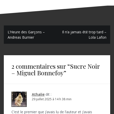
N
L’Heure des Garçons –
Il n’a jamais été trop tard –
Andreas Burnier
Lola Lafon
a
v
i
2 commentaires sur “
Sucre Noir
g
– Miguel Bonnefoy
”
a
t
i
Athalie
dit :
o
29 juillet 2025 à 14 h 38 min
n
C’est le premier que j’avais lu de l’auteur et j’avais