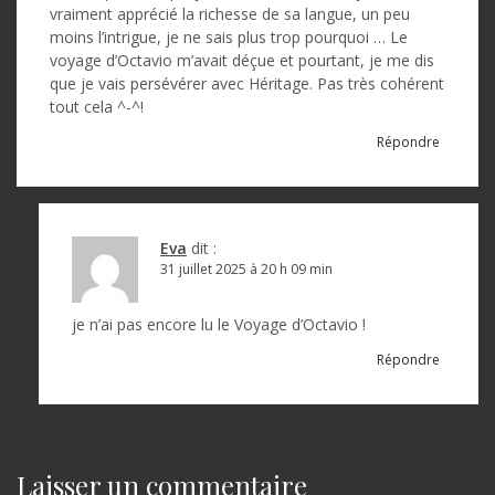
d
vraiment apprécié la richesse de sa langue, un peu
moins l’intrigue, je ne sais plus trop pourquoi … Le
e
voyage d’Octavio m’avait déçue et pourtant, je me dis
l
que je vais persévérer avec Héritage. Pas très cohérent
tout cela ^-^!
’
Répondre
a
r
t
Eva
dit :
i
31 juillet 2025 à 20 h 09 min
c
je n’ai pas encore lu le Voyage d’Octavio !
l
Répondre
e
Laisser un commentaire