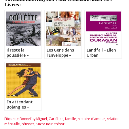
Livres :
Il reste la
Les Gens dans
Landfall – Ellen
poussière –
l’Enveloppe –
Urbani
Sandrine Collette
Isabelle Monnin
En attendant
Bojangles –
Olivier
Bourdeaut
Étiquette
Bonnefoy Miguel
,
Caraïbes
,
famille
,
histoire d'amour
,
relation
mère-fille
,
réussite
,
Sucre noir
,
trésor