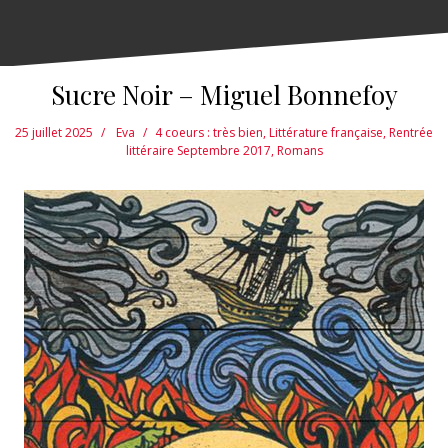
Sucre Noir – Miguel Bonnefoy
25 juillet 2025
Eva
4 coeurs : très bien
,
Littérature française
,
Rentrée
littéraire Septembre 2017
,
Romans