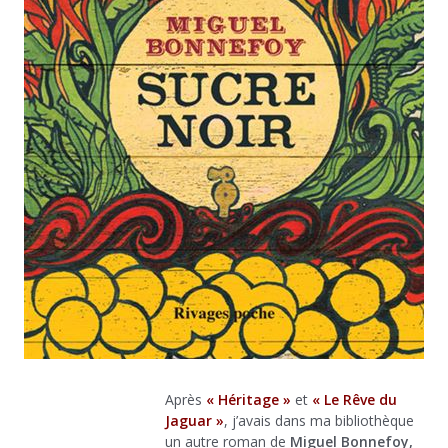
Après
« Héritage »
et
« Le Rêve du
Jaguar »
, j’avais dans ma bibliothèque
un autre roman de
Miguel Bonnefoy,