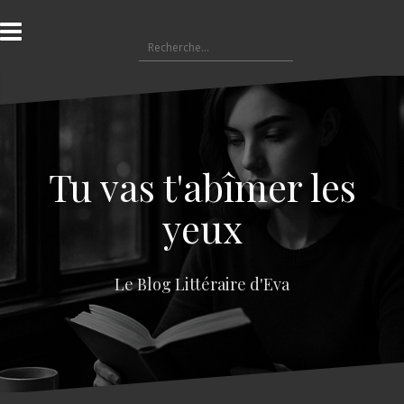
A
l
R
l
e
e
c
r
h
a
e
u
r
c
c
o
Tu vas t'abîmer les
h
n
e
t
yeux
r
e
n
:
u
Le Blog Littéraire d'Eva