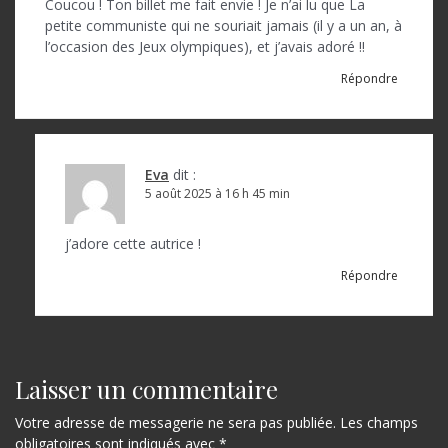
l
Coucou ! Ton billet me fait envie ! Je n’ai lu que La
petite communiste qui ne souriait jamais (il y a un an, à
e
l’occasion des Jeux olympiques), et j’avais adoré !!
Répondre
Eva
dit :
5 août 2025 à 16 h 45 min
j’adore cette autrice !
Répondre
Laisser un commentaire
Votre adresse de messagerie ne sera pas publiée.
Les champs
obligatoires sont indiqués avec
*