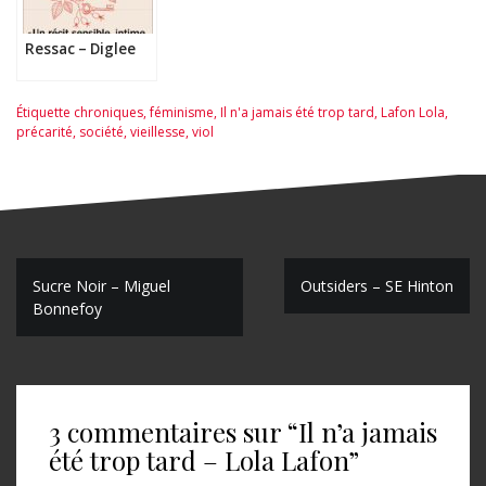
Ressac – Diglee
Étiquette
chroniques
,
féminisme
,
Il n'a jamais été trop tard
,
Lafon Lola
,
précarité
,
société
,
vieillesse
,
viol
N
Sucre Noir – Miguel
Outsiders – SE Hinton
Bonnefoy
a
v
i
3 commentaires sur “
Il n’a jamais
g
été trop tard – Lola Lafon
”
a