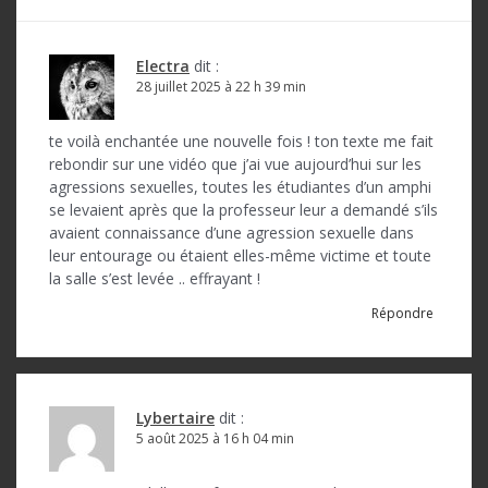
t
i
Electra
dit :
o
28 juillet 2025 à 22 h 39 min
n
te voilà enchantée une nouvelle fois ! ton texte me fait
d
rebondir sur une vidéo que j’ai vue aujourd’hui sur les
agressions sexuelles, toutes les étudiantes d’un amphi
e
se levaient après que la professeur leur a demandé s’ils
l
avaient connaissance d’une agression sexuelle dans
leur entourage ou étaient elles-même victime et toute
’
la salle s’est levée .. effrayant !
a
Répondre
r
t
i
Lybertaire
dit :
5 août 2025 à 16 h 04 min
c