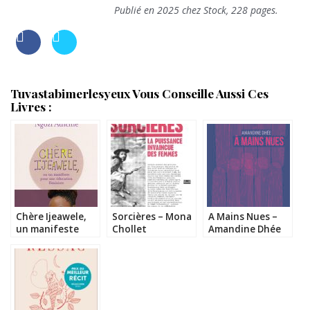
Publié en 2025 chez Stock, 228 pages.
Tuvastabimerlesyeux Vous Conseille Aussi Ces
Livres :
Chère Ijeawele,
Sorcières – Mona
A Mains Nues –
un manifeste
Chollet
Amandine Dhée
pour une
éducation
féministe –
Chimamanda
Ngozi Adichie