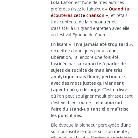
Lola Lafon
est l’une de mes autrices
préférées (lisez le fabuleux
« Quand tu
écouteras cette chanson »
) et j’étais
très contente de la rencontrer et
d’assister à un grand entretien avec elle
au festival Epoque de Caen.
En lisant
« Il n’a jamais été trop tard »
,
recueil de chroniques parues dans
Libération, j’ai encore une fois été
fascinée par
sa capacité à parler de
sujets de société de manière très
analytique mais fluide, pertinente,
avec des mots justes qui viennent
taper là où ça dérange
. C’est un livre
où l’on peut souligner moult phrases tant
c’est vif, bien tourné –
elle pourrait
faire du stand-up tant elle maîtrise
les punchlines.
Elle évoque la blondeur peroxydée d’une
sdf qui suscite le doute sur son mérite ;
elle parle de la lutte féministe considérée