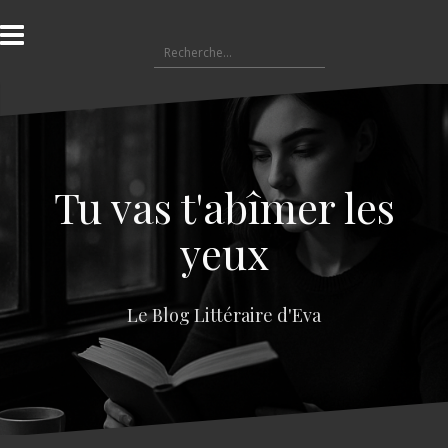
A
l
R
l
e
e
c
r
h
a
e
u
r
c
c
o
Tu vas t'abîmer les
h
n
e
t
yeux
r
e
n
:
u
Le Blog Littéraire d'Eva