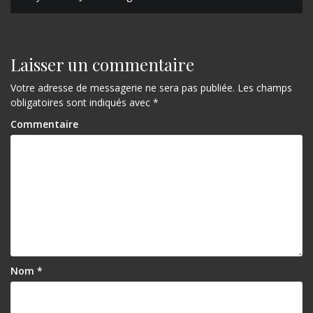
a
v
i
Laisser un commentaire
g
Votre adresse de messagerie ne sera pas publiée.
Les champs
a
obligatoires sont indiqués avec
*
t
Commentaire
i
o
n
d
e
l
Nom
*
’
a