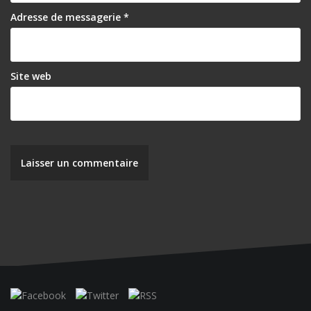
r
Adresse de messagerie
*
t
i
Site web
c
l
e