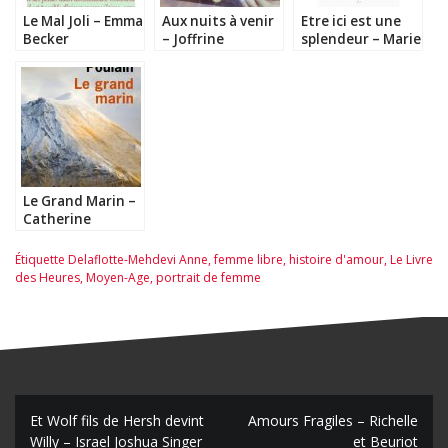
Le Mal Joli – Emma
Aux nuits à venir
Etre ici est une
Becker
– Joffrine
splendeur – Marie
Donnadieu
Darrieussecq
Le Grand Marin –
Catherine
Poulain
Étiquette
Delaflotte-Mehdevi Anne
,
femme libre
,
histoire d'amour
,
Le Livre
des Heures
,
Moyen-Age
,
portrait de femme
N
Et Wolf fils de Hersh devint
Amours Fragiles – Richelle
Willy – Israel Joshua Singer
et Beuriot