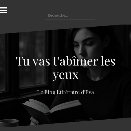
A
l
R
l
e
e
c
r
h
a
e
u
r
c
c
o
Tu vas t'abîmer les
h
n
e
t
yeux
r
e
n
:
u
Le Blog Littéraire d'Eva