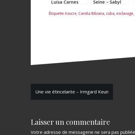
Luisa Carnes
Seine – Sabyl
Ghoussoub
Étiquette
Azucre
,
Candia Bibiana
,
cuba
,
esclavage
,
N
Une vie étincelante – Irmgard Keun
a
v
Laisser un commentaire
i
g
Votre adresse de messagerie ne sera pas publiée