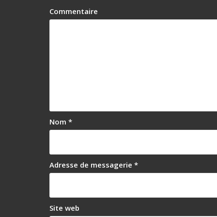
a
Commentaire
t
i
o
n
d
e
Nom
*
l
’
a
Adresse de messagerie
*
r
t
i
Site web