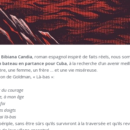
 Bibiana Candia
, roman espagnol inspiré de faits réels, nous 
 bateau en partance pour Cuba
, à la recherche d’un avenir mei
re, une femme, un frère … et une vie miséreuse.
son de Goldman, « Là-bas »:
t du courage
le, à mon âge
 foi
es doigts
ai là-bas
périple, sans être sûrs qu’ils survivront à la traversée et qu’ils r