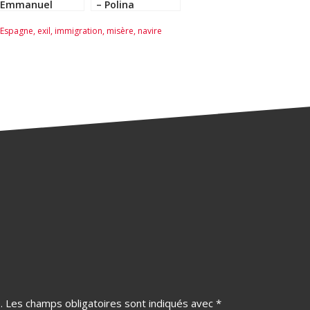
Emmanuel
– Polina
Carrère
Panassenko
Espagne
,
exil
,
immigration
,
misère
,
navire
.
Les champs obligatoires sont indiqués avec
*