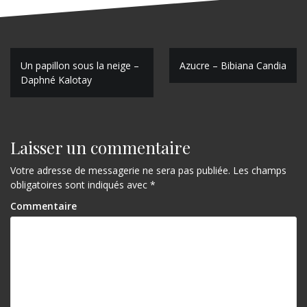
N
Un papillon sous la neige –
Azucre – Bibiana Candia
Daphné Kalotay
a
v
i
Laisser un commentaire
g
Votre adresse de messagerie ne sera pas publiée.
Les champs
a
obligatoires sont indiqués avec
*
t
Commentaire
i
o
n
d