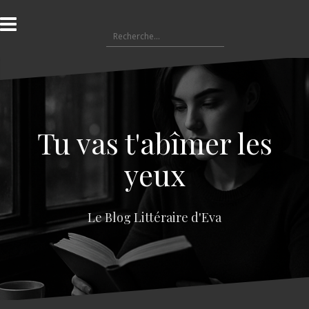
A
l
R
l
e
e
c
r
h
a
e
u
r
c
c
o
Tu vas t'abîmer les
h
n
e
t
yeux
r
e
n
:
u
Le Blog Littéraire d'Eva