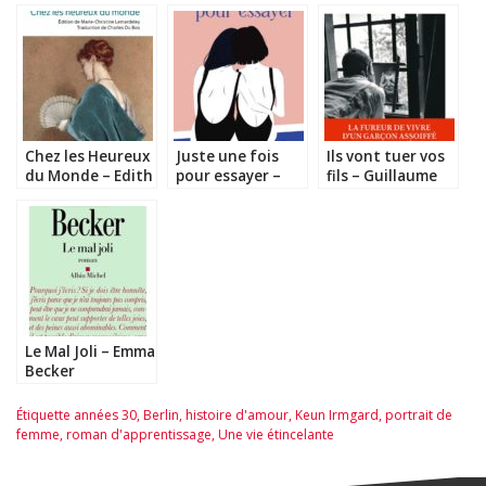
Chez les Heureux
Juste une fois
Ils vont tuer vos
du Monde – Edith
pour essayer –
fils – Guillaume
Wharton
Elodie Garnier
Perilhou
Le Mal Joli – Emma
Becker
Étiquette
années 30
,
Berlin
,
histoire d'amour
,
Keun Irmgard
,
portrait de
femme
,
roman d'apprentissage
,
Une vie étincelante