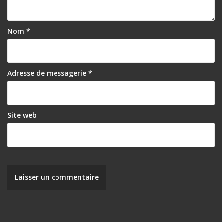
e
l
Nom
*
’
a
r
Adresse de messagerie
*
t
i
Site web
c
l
e