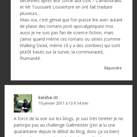
e
décennies après leur sortie aux USA – Cambourakis
et Mr Toussaint Louverture en ont fait traduire
plusieurs…
Mais oui, c’est génial que l’on puisse lire avec autant
de plaisir des romans post-apocalyptiques! moi
aussi je ne suis pas fan de science-fiction, mais
j’aime quand même ces romans ou séries (comme
Walking Dead, même s’il y a des zombies) qui sont
plutôt basés sur la survie, la communauté,
l’humanité.
Répondre
keisha
dit :
10 janvier 2017 à 13 h 54 min
A force de la voir sur les blogs, je suis très tentée! Je ne
participe pas au challenge Gallmeister (j’en ai lu une
quarantaine depuis le début du blog, donc ça va bien)