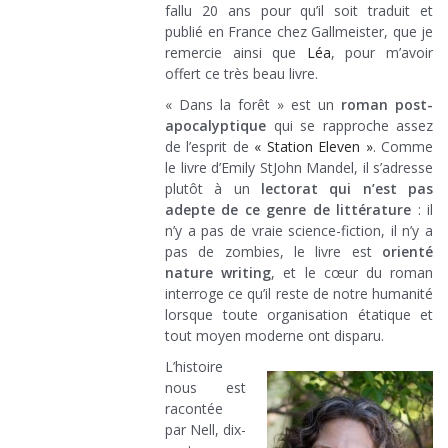
fallu 20 ans pour qu’il soit traduit et
publié en France chez Gallmeister, que je
remercie ainsi que
Léa
, pour m’avoir
offert ce très beau livre.
« Dans la forêt » est un
roman post-
apocalyptique
qui se rapproche assez
de l’esprit de
« Station Eleven »
. Comme
le livre d’Emily StJohn Mandel, il s’adresse
plutôt à un
lectorat qui n’est pas
adepte de ce genre de littérature
: il
n’y a pas de vraie science-fiction, il n’y a
pas de zombies, le livre est
orienté
nature writing
, et le cœur du roman
interroge ce qu’il reste de notre humanité
lorsque toute organisation étatique et
tout moyen moderne ont disparu.
L’histoire
nous est
racontée
par Nell, dix-