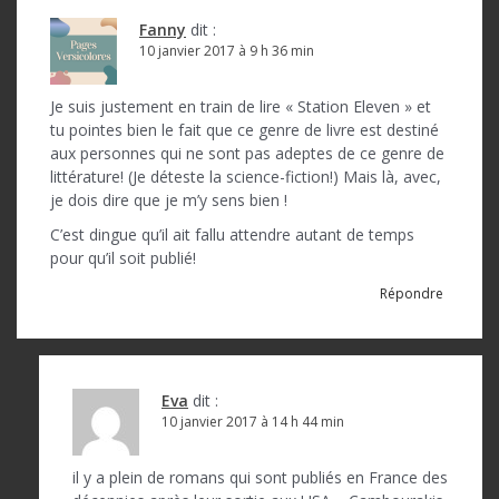
i
Fanny
dit :
o
10 janvier 2017 à 9 h 36 min
n
Je suis justement en train de lire « Station Eleven » et
d
tu pointes bien le fait que ce genre de livre est destiné
aux personnes qui ne sont pas adeptes de ce genre de
e
littérature! (Je déteste la science-fiction!) Mais là, avec,
l
je dois dire que je m’y sens bien !
’
C’est dingue qu’il ait fallu attendre autant de temps
pour qu’il soit publié!
a
Répondre
r
t
i
Eva
dit :
c
10 janvier 2017 à 14 h 44 min
l
il y a plein de romans qui sont publiés en France des