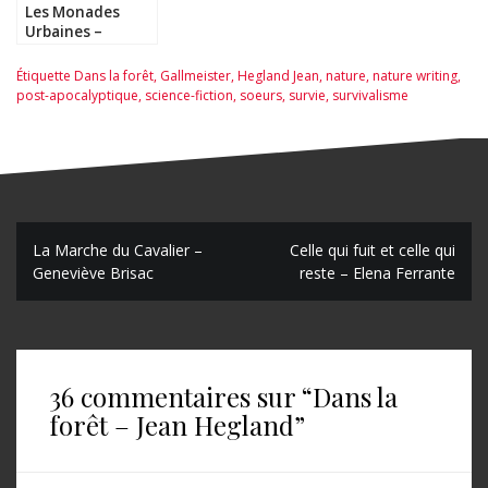
Les Monades
Urbaines –
Robert Silverberg
Étiquette
Dans la forêt
,
Gallmeister
,
Hegland Jean
,
nature
,
nature writing
,
post-apocalyptique
,
science-fiction
,
soeurs
,
survie
,
survivalisme
N
La Marche du Cavalier –
Celle qui fuit et celle qui
Geneviève Brisac
reste – Elena Ferrante
a
v
i
36 commentaires sur “
Dans la
g
forêt – Jean Hegland
”
a
t