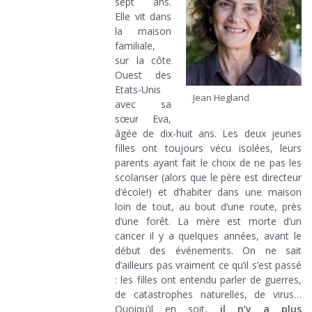
sept ans.
Elle vit dans
la maison
familiale,
sur la côte
Ouest des
Etats-Unis
Jean Hegland
avec sa
sœur Eva,
âgée de dix-huit ans. Les deux jeunes
filles ont toujours vécu isolées, leurs
parents ayant fait le choix de ne pas les
scolariser (alors que le père est directeur
d’école!) et d’habiter dans une maison
loin de tout, au bout d’une route, près
d’une forêt. La mère est morte d’un
cancer il y a quelques années, avant le
début des événements. On ne sait
d’ailleurs pas vraiment ce qu’il s’est passé
: les filles ont entendu parler de guerres,
de catastrophes naturelles, de virus…
Quoiqu’il en soit,
il n’y a plus