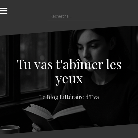
A
l
R
l
e
e
c
r
h
a
e
u
r
c
c
o
Tu vas t'abîmer les
h
n
e
t
yeux
r
e
n
:
u
Le Blog Littéraire d'Eva