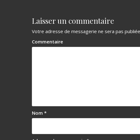
a
v
Laisser un commentaire
i
g
Votre adresse de messagerie ne sera pas publiée
a
Commentaire
t
i
o
n
d
e
Nom
*
l
’
a