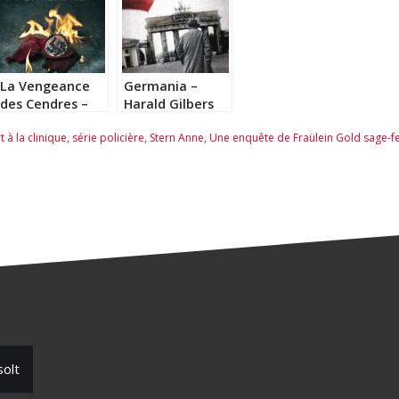
La Vengeance
Germania –
des Cendres –
Harald Gilbers
Harald Gilbers
 à la clinique
,
série policière
,
Stern Anne
,
Une enquête de Fraülein Gold sage-
solt