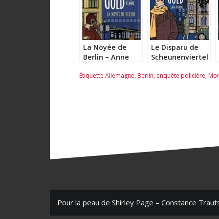
La Noyée de
Le Disparu de
Berlin – Anne
Scheunenviertel
Stern
– Anne Stern
Étiquette
Allemagne
,
Berlin
,
enquête policière
,
Mort
N
Pour la peau de Shirley Page – Constance Traut