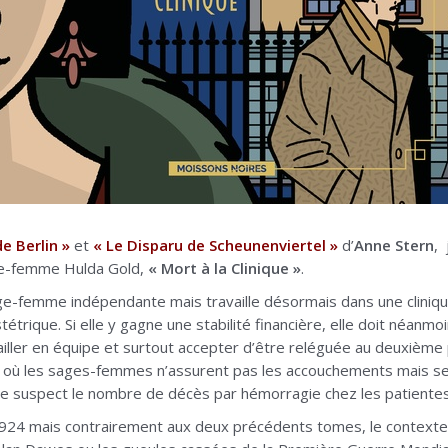
e Berlin »
et
« Le Disparu de Scheunenviertel »
d’
Anne Stern
, 
ge-femme Hulda Gold,
« Mort à la Clinique »
.
ge-femme indépendante mais travaille désormais dans une clinique
tétrique. Si elle y gagne une stabilité financière, elle doit néanm
availler en équipe et surtout accepter d’être reléguée au deuxième
 où les sages-femmes n’assurent pas les accouchements mais seu
uve suspect le nombre de décès par hémorragie chez les patientes
4 mais contrairement aux deux précédents tomes, le contexte 