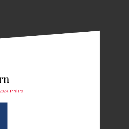
rn
 2024
,
Thrillers