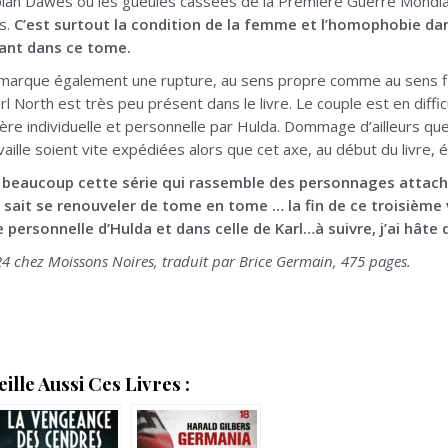
 plan Dawes ou les gueules cassées de la Première Guerre Mondial
s.
C’est surtout la condition de la femme et l’homophobie da
vant dans ce tome.
marque également une rupture, au sens propre comme au sens fi
rl North est très peu présent dans le livre. Le couple est en diffi
re individuelle et personnelle par Hulda. Dommage d’ailleurs que l’
availle soient vite expédiées alors que cet axe, au début du livre, 
 beaucoup cette série qui rassemble des personnages attach
i sait se renouveler de tome en tome … la fin de ce troisiè
ie personnelle d’Hulda et dans celle de Karl…à suivre, j’ai hâte
24 chez Moissons Noires, traduit par Brice Germain, 475 pages.
lle Aussi Ces Livres :