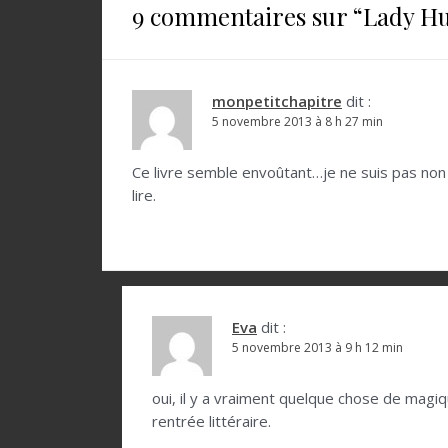
i
9 commentaires sur “
Lady Hu
g
a
t
monpetitchapitre
dit :
5 novembre 2013 à 8 h 27 min
i
o
Ce livre semble envoûtant…je ne suis pas non plu
lire.
n
d
e
l
Eva
dit :
’
5 novembre 2013 à 9 h 12 min
a
r
oui, il y a vraiment quelque chose de magiqu
rentrée littéraire.
t