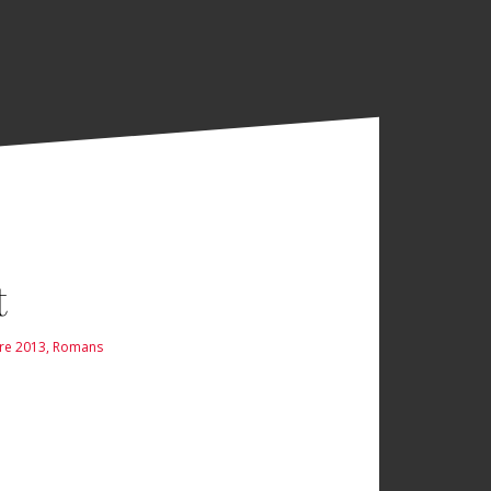
t
bre 2013
,
Romans