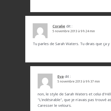
i
c
l
Coralie
dit :
e
5 novembre 2013 à 9 h 24 min
Tu parles de Sarah Waters. Tu dirais que ça y 
Eva
dit :
5 novembre 2013 à 9 h 37 min
non, le style de Sarah Waters et celui d'H
"L'indésirable", que je n'avais pas trouvé a
Caresser le velours.