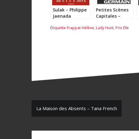
Sulak – Philippe
Petites Scènes
Jaenada
Capitales –
Sylvie Germain
Étiquette
Frappat Hélène
,
Lady Hunt
,
Prix Elle
N
La Maison des Absents – Tana French
a
v