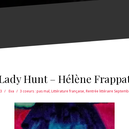
Lady Hunt – Hélène Frappa
3
Eva
3 coeurs : pas mal
,
Littérature française
,
Rentrée littéraire Septem