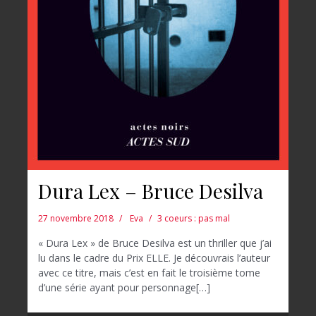
Dura Lex – Bruce Desilva
27 novembre 2018
Eva
3 coeurs : pas mal
« Dura Lex » de Bruce Desilva est un thriller que j’ai
lu dans le cadre du Prix ELLE. Je découvrais l’auteur
avec ce titre, mais c’est en fait le troisième tome
d’une série ayant pour personnage[…]