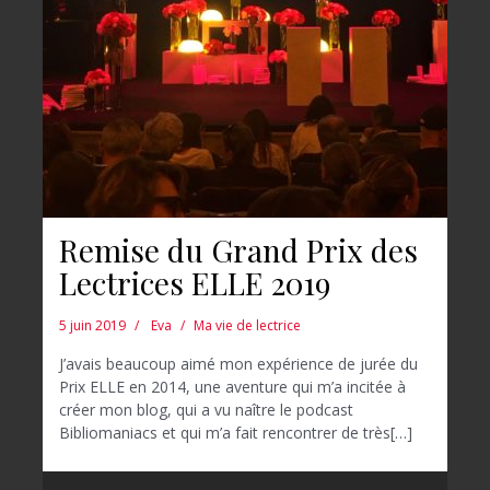
Remise du Grand Prix des
Lectrices ELLE 2019
5 juin 2019
Eva
Ma vie de lectrice
J’avais beaucoup aimé mon expérience de jurée du
Prix ELLE en 2014, une aventure qui m’a incitée à
créer mon blog, qui a vu naître le podcast
Bibliomaniacs et qui m’a fait rencontrer de très[…]