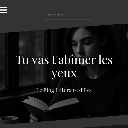
A
l
R
l
e
e
c
r
h
a
e
u
r
c
c
o
Tu vas t'abîmer les
h
n
e
t
yeux
r
e
n
:
u
Le Blog Littéraire d'Eva