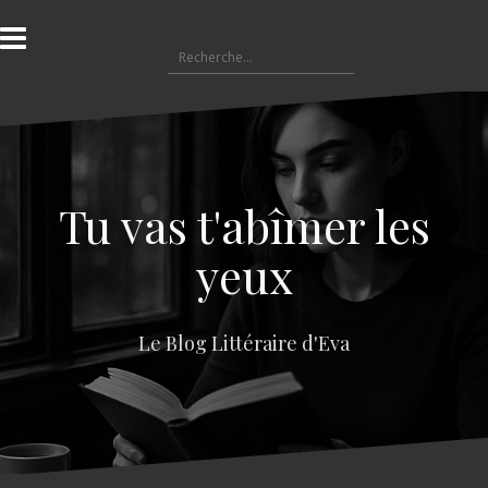
A
l
R
l
e
e
c
r
h
a
e
u
r
c
c
o
Tu vas t'abîmer les
h
n
e
t
yeux
r
e
n
:
u
Le Blog Littéraire d'Eva