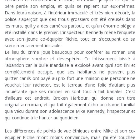
père perde son emploi, et qu’ils se replient sur eux-mêmes.
Dans leur maison, à l’intérieur immaculé et très bien décoré, la
police s’aperçoit que des trous grossiers ont été creusés dans
les murs, qu’il y a des caméras partout, et qu’un énorme piège a
été installé dans le grenier. L’inspecteur Kennedy mène l’enquête
avec son jeune co-équipier Richie, tout en s’occupant de sa
sœur mentalement instable.
Le lieu du crime joue beaucoup pour conférer au roman une
atmosphère sombre et désespérée. Ce lotissement laissé à
l’abandon car la bulle irlandaise a explosé avant qu’il soit fini et
complètement occupé, que ses habitants ne peuvent plus
quitter car ils ont payé au prix fort une maison que personne ne
voudrait leur racheter, est le terreau d’une folie d’autant plus
inquiétante que ses racines en sont tout à fait banales. C’est
d’ailleurs cet endroit, Broken Harbour, qui donne son titre
original au roman, et qui fait également écho au drame familial
qu’a vécu durant son adolescence Mike Kennedy, l’inspecteur et
qui continue à le hanter au quotidien.
;
Les différences de points de vue éthiques entre Mike et son co-
équipier Richie m’ont moins convaincue, mais j’ai été touchée