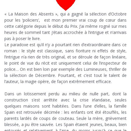
« La Maison des Absents », qui a gagné la sélection d’Octobre
pour les ‘policiers’, est mon premier vrai coup de cœur dans
cette catégorie depuis le début du Prix. J’ai même rogné sur mes
heures de sommeil tant j’étais accrochée à l’intrigue et n’arrivais
pas à poser le livre.
Le paradoxe est qu’il n’y a pourtant rien d’extraordinaire dans ce
roman : le style est classique, sans fioriture ni effets de style,
l’intrigue n’a rien de très original, et se déroule de façon linéaire,
le point de vue du récit est uniquement celui de l’inspecteur de
police… On est bien loin par exemple des Lumineuses, thriller de
la sélection de Décembre. Pourtant, et c’est tout le talent de
l’auteur, la magie opère, de façon extrêmement efficace.
;
Dans un lotissement perdu au milieu de nulle part, dont la
construction s’est arrêtée avec la crise irlandaise, seules
quelques maisons sont habitées. Dans l’une d’elles, la famille
Spain est retrouvée décimée : les enfants ont été étouffés, les
parents lardés de coups de couteau. Seule la mère, grièvement
blessée, a pu être sauvée. Les Spain étaient jeunes, beaux, bien
entourés et relativement à l’aise, du moins jusqu’à ce que le