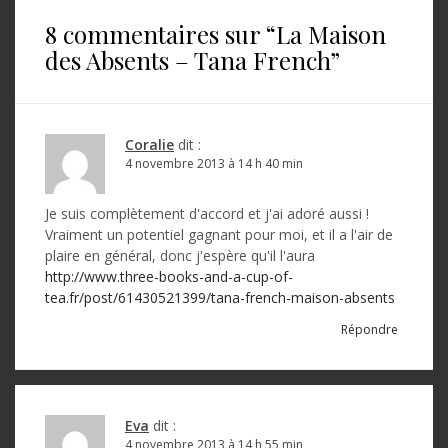
i
8 commentaires sur “
La Maison
g
des Absents – Tana French
”
a
t
i
Coralie
dit :
o
4 novembre 2013 à 14 h 40 min
n
Je suis complètement d'accord et j'ai adoré aussi !
d
Vraiment un potentiel gagnant pour moi, et il a l'air de
plaire en général, donc j'espère qu'il l'aura
e
http://www.three-books-and-a-cup-of-
l
tea.fr/post/61430521399/tana-french-maison-absents
’
Répondre
a
r
Eva
dit :
t
4 novembre 2013 à 14 h 55 min