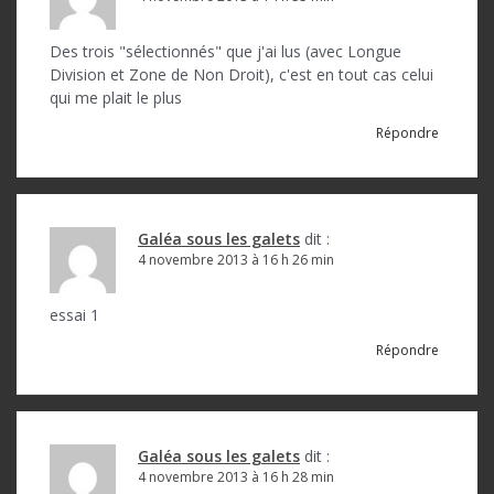
i
c
Des trois "sélectionnés" que j'ai lus (avec Longue
Division et Zone de Non Droit), c'est en tout cas celui
l
qui me plait le plus
e
Répondre
Galéa sous les galets
dit :
4 novembre 2013 à 16 h 26 min
essai 1
Répondre
Galéa sous les galets
dit :
4 novembre 2013 à 16 h 28 min