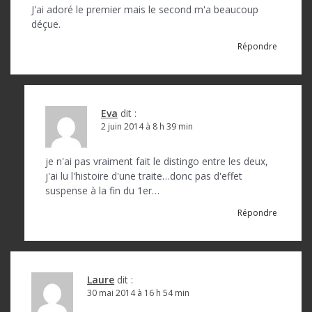
n
J'ai adoré le premier mais le second m'a beaucoup
d
déçue.
e
Répondre
l
’
a
Eva
dit :
2 juin 2014 à 8 h 39 min
r
t
je n'ai pas vraiment fait le distingo entre les deux,
j'ai lu l'histoire d'une traite…donc pas d'effet
i
suspense à la fin du 1er…
c
Répondre
l
e
Laure
dit :
30 mai 2014 à 16 h 54 min