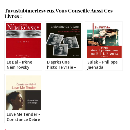
Tuvastabimerlesyeux Vous Conseille Aussi Ces
Livres :
Le Bal – Irène
D’après une
Sulak – Philippe
Némirovsky
histoire vraie –
Jaenada
Delphine de Vigan
Love Me Tender –
Constance Debré