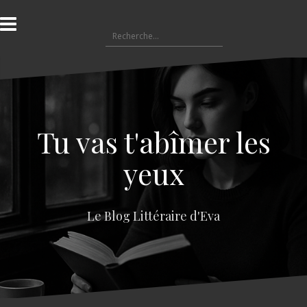
A
l
R
l
e
e
c
r
h
a
e
u
r
c
c
o
Tu vas t'abîmer les
h
n
e
t
yeux
r
e
n
:
u
Le Blog Littéraire d'Eva