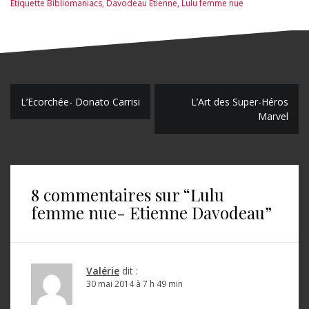
Étiquette
Bibliomaniacs
,
Davodeau Etienne
,
Lulu femme nue
N
L’Ecorchée- Donato Carrisi
L’Art des Super-Héros
Marvel
a
v
i
8 commentaires sur “
Lulu
g
femme nue- Etienne Davodeau
”
a
t
i
Valérie
dit :
o
30 mai 2014 à 7 h 49 min