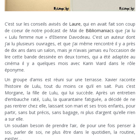
C’est sur les conseils avisés de
Laure
, qui en avait fait son coup
de coeur de notre podcast de Mai de
Bibliomaniacs
que j’ai lu
« Lulu femme nue » d’Etienne Davodeau. C’est un auteur dont
j’ai lu plusieurs ouvrages, et que j’ai même rencontré il y a près
de dix ans dans un salon, mais je n’avais jamais eu l’occasion de
lire cette bande dessinée en deux tomes, qui a été adaptée au
cinéma il y a quelques mois avec Karin Viard dans le rôle
éponyme.
Un groupe d’amis est réuni sur une terrasse. Xavier raconte
l’histoire de Lulu, tout du moins ce qu’il en sait. Puis c’est
Morgane, la fille de Lulu, qui lui succède. Après un entretien
d’embauche raté, Lulu, la quarantaine fatiguée, a décidé de ne
pas rentrer chez elle, laissant son mari et ses trois enfants, pour
partir, sans but précis, sans bagage, ni plus d’argent qu’elle n’en
a sur elle.
Un soudain besoin de prendre l’air, de pour une fois penser à
soi, parler de soi, ne plus être dans le quotidien, la routine,
exister…