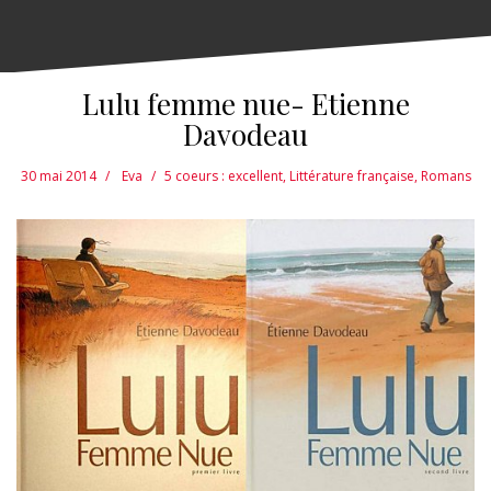
Lulu femme nue- Etienne
Davodeau
30 mai 2014
Eva
5 coeurs : excellent
,
Littérature française
,
Romans