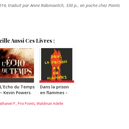
014, traduit par Anne Rabinovitch, 330 p., en poche chez Points
lle Aussi Ces Livres :
L’Echo du Temps
Dans la prison
– Kevin Powers
en flammes –
Ryan Chapman
thaniel P.
,
Prix Points
,
Waldman Adelle