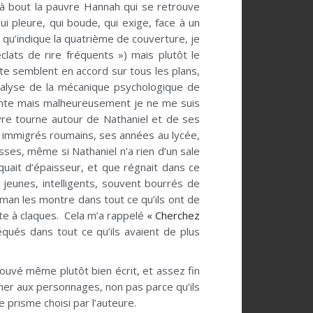
 à bout la pauvre Hannah qui se retrouve
ui pleure, qui boude, qui exige, face à un
qu’indique la quatrième de couverture, je
lats de rire fréquents ») mais plutôt le
te semblent en accord sur tous les plans,
analyse de la mécanique psychologique de
nente mais malheureusement je ne me suis
vre tourne autour de Nathaniel et de ses
ts immigrés roumains, ses années au lycée,
esses, même si Nathaniel n’a rien d’un sale
nquait d’épaisseur, et que régnait dans ce
 jeunes, intelligents, souvent bourrés de
dman les montre dans tout ce qu’ils ont de
ête à claques. Cela m’a rappelé
« Cherchez
qués dans tout ce qu’ils avaient de plus
ouvé même plutôt bien écrit, et assez fin
cher aux personnages, non pas parce qu’ils
 prisme choisi par l’auteure.