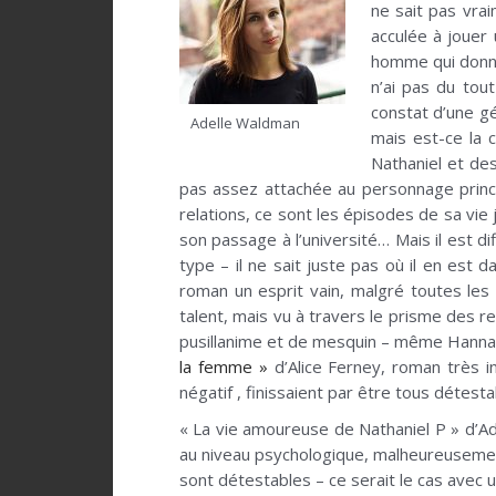
ne sait pas vra
acculée à jouer 
homme qui donne 
n’ai pas du tou
constat d’une g
Adelle Waldman
mais est-ce la 
Nathaniel et de
pas assez attachée au personnage princi
relations, ce sont les épisodes de sa vie
son passage à l’université… Mais il est di
type – il ne sait juste pas où il en est 
roman un esprit vain, malgré toutes les 
talent, mais vu à travers le prisme des r
pusillanime et de mesquin – même Hannah,
la femme »
d’Alice Ferney, roman très i
négatif , finissaient par être tous détesta
« La vie amoureuse de Nathaniel P » d’Ad
au niveau psychologique, malheureusement 
sont détestables – ce serait le cas avec u