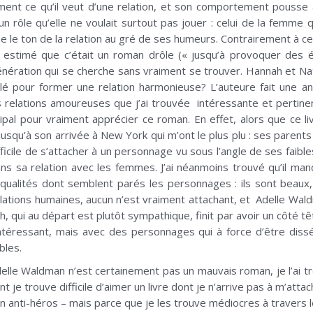
iment ce qu’il veut d’une relation, et son comportement pousse
un rôle qu’elle ne voulait surtout pas jouer : celui de la femme q
le ton de la relation au gré de ses humeurs. Contrairement à ce 
t estimé que c’était un roman drôle (« jusqu’à provoquer des éc
énération qui se cherche sans vraiment se trouver. Hannah et Na
clé pour former une relation harmonieuse? L’auteure fait une 
s relations amoureuses que j’ai trouvée intéressante et perti
pal pour vraiment apprécier ce roman. En effet, alors que ce li
 jusqu’à son arrivée à New York qui m’ont le plus plu : ses paren
fficile de s’attacher à un personnage vu sous l’angle de ses faibl
dans sa relation avec les femmes. J’ai néanmoins trouvé qu’il ma
qualités dont semblent parés les personnages : ils sont beaux,
elations humaines, aucun n’est vraiment attachant, et Adelle Wal
 qui au départ est plutôt sympathique, finit par avoir un côté t
ntéressant, mais avec des personnages qui à force d’être dissé
bles.
elle Waldman n’est certainement pas un mauvais roman, je l’ai tr
je trouve difficile d’aimer un livre dont je n’arrive pas à m’atta
n anti-héros – mais parce que je les trouve médiocres à travers le