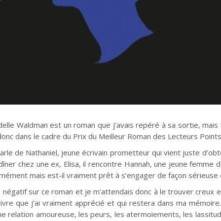
elle Waldman est un roman que j’avais repéré à sa sortie, mais l’
 donc dans le cadre du Prix du Meilleur Roman des Lecteurs Points
arle de Nathaniel, jeune écrivain prometteur qui vient juste d’o
îner chez une ex, Elisa, il rencontre Hannah, une jeune femme de s
rmément mais est-il vraiment prêt à s’engager de façon sérieuse 
ori négatif sur ce roman et je m’attendais donc à le trouver creux
 livre que j’ai vraiment apprécié et qui restera dans ma mémoir
une relation amoureuse, les peurs, les atermoiements, les lass