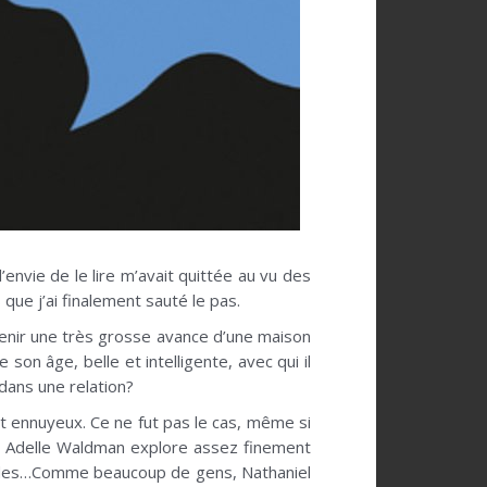
envie de le lire m’avait quittée au vu des
 que j’ai finalement sauté le pas.
btenir une très grosse avance d’une maison
on âge, belle et intelligente, avec qui il
dans une relation?
 et ennuyeux. Ce ne fut pas le cas, même si
e. Adelle Waldman explore assez finement
itudes…Comme beaucoup de gens, Nathaniel