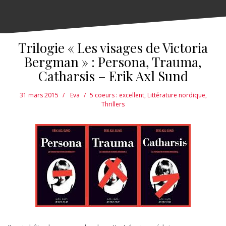
Trilogie « Les visages de Victoria
Bergman » : Persona, Trauma,
Catharsis – Erik Axl Sund
31 mars 2015
Eva
5 coeurs : excellent
,
Littérature nordique
,
Thrillers