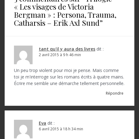
a
« Les visages de Victoria
t
Bergman » : Persona, Trauma,
Catharsis – Erik Axl Sund
”
i
o
n
tant qu'il y aura des livres
dit :
d
2 avril 2015 à 9 h 46 min
e
Un peu trop violent pour moi je pense. Mais comme
l
toi je m'interroge sur les romans écrits à quatre mains.
’
Écrire me semble une démarche tellement personnelle.
a
Répondre
r
t
Eva
dit :
i
6 avril 2015 à 18 h 34 min
c