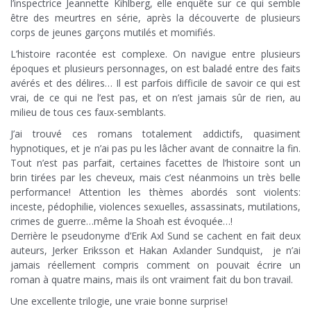
l’inspectrice Jeannette Kihlberg, elle enquête sur ce qui semble
être des meurtres en série, après la découverte de plusieurs
corps de jeunes garçons mutilés et momifiés.
L’histoire racontée est complexe. On navigue entre plusieurs
époques et plusieurs personnages, on est baladé entre des faits
avérés et des délires… Il est parfois difficile de savoir ce qui est
vrai, de ce qui ne l’est pas, et on n’est jamais sûr de rien, au
milieu de tous ces faux-semblants.
J’ai trouvé ces romans totalement addictifs, quasiment
hypnotiques, et je n’ai pas pu les lâcher avant de connaitre la fin.
Tout n’est pas parfait, certaines facettes de l’histoire sont un
brin tirées par les cheveux, mais c’est néanmoins un très belle
performance! Attention les thèmes abordés sont violents:
inceste, pédophilie, violences sexuelles, assassinats, mutilations,
crimes de guerre…même la Shoah est évoquée…!
Derrière le pseudonyme d’Erik Axl Sund se cachent en fait deux
auteurs, Jerker Eriksson et Hakan Axlander Sundquist, je n’ai
jamais réellement compris comment on pouvait écrire un
roman à quatre mains, mais ils ont vraiment fait du bon travail.
Une excellente trilogie, une vraie bonne surprise!