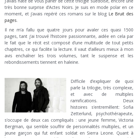
J’avais hâte de vous parler de cette trilogie suédoise, encore une
très bonne surprise d’Actes Noirs. Je suis en mode polar en ce
moment, et j’avais repéré ces romans sur le blog
Le Bruit des
pages
.
Il ne m’a fallu que quatre jours pour avaler ces quasi 1500
pages, tant j’ai trouvé l’histoire passionnante, aidée en cela par
le fait que le récit est composé d’une multitude de tout petits
chapitres, ce qui facilite la lecture. Il vaut d’ailleurs mieux à mon
avis enchaîner les trois volumes, tant le suspense et les
rebondissements tiennent en haleine.
Difficile d’expliquer de quoi
parle la trilogie, très complexe,
et avec de multiples
ramifications. Deux
histoires s’entremêlent: Sofia
Zetterlund, psychothérapeute,
s’occupe de deux cas compliqués : une jeune femme, Victoria
Bergman, qui semble souffrir de personnalités multiples, et un
jeune garçon qui fut enfant soldat en Sierra Leone. Quant à