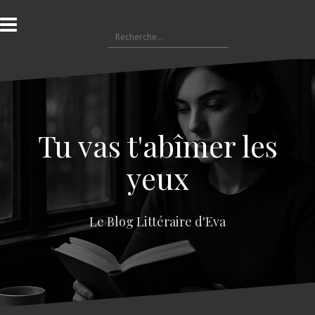
A
l
R
l
e
e
c
r
h
a
e
u
r
c
c
o
Tu vas t'abîmer les
h
n
e
t
yeux
r
e
n
:
u
Le Blog Littéraire d'Eva