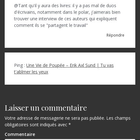
@Tant qu'il y aura des livres: il y a pas mal de duos
l
d'écrivains, notamment dans le polar, j'aimerais bien
e
trouver une interview de ces auteurs qui expliquent
comment ils se "partagent le travail"
Répondre
Ping :
Une Vie de Poupée – Erik Axl Sund | Tu vas
t'abîmer les yeux
Laisser un commentaire
Votre adresse de messagerie ne sera pas publiée.
Les champs
obligatoires sont indiqués avec
*
Commentaire