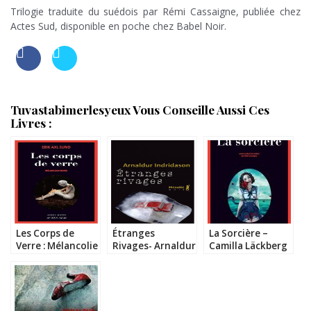
Trilogie traduite du suédois par Rémi Cassaigne, publiée chez
Actes Sud, disponible en poche chez Babel Noir.
Tuvastabimerlesyeux Vous Conseille Aussi Ces
Livres :
Les Corps de
Étranges
La Sorcière –
Verre : Mélancolie
Rivages- Arnaldur
Camilla Läckberg
Noire – Erik Axl
Indridason
Sund