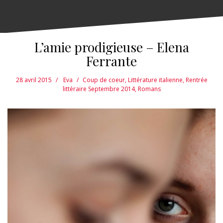
L’amie prodigieuse – Elena
Ferrante
28 avril 2015
Eva
Coup de coeur
,
Littérature italienne
,
Rentrée
littéraire Septembre 2014
,
Romans