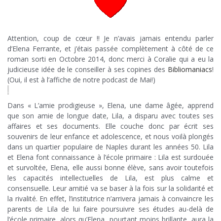
.
Attention, coup de cœur !! Je n’avais jamais entendu parler
d’Elena Ferrante, et j’étais passée complètement à côté de ce
roman sorti en Octobre 2014, donc merci à Coralie qui a eu la
judicieuse idée de le conseiller à ses copines des
Bibliomaniacs
!
(Oui, il est à l’affiche de notre podcast de Mai!)
.
Dans « L’amie prodigieuse », Elena, une dame âgée, apprend
que son amie de longue date, Lila, a disparu avec toutes ses
affaires et ses documents. Elle couche donc par écrit ses
souvenirs de leur enfance et adolescence, et nous voilà plongés
dans un quartier populaire de Naples durant les années 50. Lila
et Elena font connaissance à l’école primaire : Lila est surdouée
et survoltée, Elena, elle aussi bonne élève, sans avoir toutefois
les capacités intellectuelles de Lila, est plus calme et
consensuelle. Leur amitié va se baser à la fois sur la solidarité et
la rivalité. En effet, l’institutrice n’arrivera jamais à convaincre les
parents de Lila de lui faire poursuivre ses études au-delà de
l’école primaire, alors qu’Elena, pourtant moins brillante, aura la