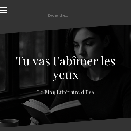
A
l
R
l
e
e
c
r
h
a
e
u
r
c
c
o
Tu vas t'abîmer les
h
n
e
t
yeux
r
e
n
:
u
Le Blog Littéraire d'Eva