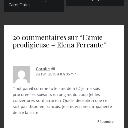
N
Carol Oates
a
v
i
20 commentaires sur “
L’amie
g
prodigieuse – Elena Ferrante
”
a
t
i
Coralie
dit :
o
28 avril 2015 à 8 h 06 min
n
Tout pareil comme tu le sais déjà 🙂 Je me suis
d
procurée les suivants en anglais du coup (et les
couvertures sont atroces). Quelle déception que ce
e
soit pas dispo en français. Je suis vraiment impatiente
l
de lire la suite
’
Répondre