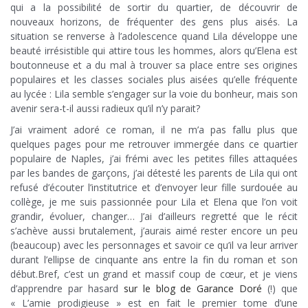
qui a la possibilité de sortir du quartier, de découvrir de
nouveaux horizons, de fréquenter des gens plus aisés. La
situation se renverse à l’adolescence quand Lila développe une
beauté irrésistible qui attire tous les hommes, alors qu’Elena est
boutonneuse et a du mal à trouver sa place entre ses origines
populaires et les classes sociales plus aisées qu’elle fréquente
au lycée : Lila semble s’engager sur la voie du bonheur, mais son
avenir sera-t-il aussi radieux qu’il n’y parait?
J’ai vraiment adoré ce roman, il ne m’a pas fallu plus que
quelques pages pour me retrouver immergée dans ce quartier
populaire de Naples, j’ai frémi avec les petites filles attaquées
par les bandes de garçons, j’ai détesté les parents de Lila qui ont
refusé d’écouter l’institutrice et d’envoyer leur fille surdouée au
collège, je me suis passionnée pour Lila et Elena que l’on voit
grandir, évoluer, changer… J’ai d’ailleurs regretté que le récit
s’achève aussi brutalement, j’aurais aimé rester encore un peu
(beaucoup) avec les personnages et savoir ce qu’il va leur arriver
durant l’ellipse de cinquante ans entre la fin du roman et son
début.Bref, c’est un grand et massif coup de cœur, et je viens
d’apprendre par hasard
sur le blog de Garance Doré
(!) que
« L’amie prodigieuse » est en fait le premier tome d’une