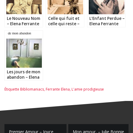
Le Nouveau Nom
Celle qui fuit et
L’Enfant Perdue –
– Elena Ferrante
celle qui reste –
Elena Ferrante
Elena Ferrante
Les jours de mon
abandon – Elena
Ferrante
Étiquette
Bibliomaniacs
,
Ferrante Elena
,
L'amie prodigieuse
Premier Amour – Joyce
Mon amour, – Julie Bonnie