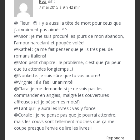
Eva
dit :
7 mai 2015 à 9 h 42 min
@ Fleur : 😉 il y a aussi la tête de mort pour ceux que
j'ai vraiment pas aimés ^^
@Mior : je me suis procuré les jours de mon abandon,
l'amour harcelant et poupée volée!
@Kathel : ça me fait penser que je lis très peu de
romans italiens!
@Mon petit chapitre : le problème, c'est que j'ai peur
que tu attendes longtemps…!
@Noukette: je suis sûre que tu vas adorer!
@Virginie : il a fait l'unanimité!
@Clara: je me demande si je ne vais pas les
commander en anglais, malgré les couvertures
affreuses (et je pèse mes mots!)
@Tant qu'il y aura les livres : vas-y fonce!
@Coralie : je ne pense pas que je pourrai attendre,
mais les couvs sont tellement moches que ça me
coupe presque l'envie de lire les livres!!!
Répondre