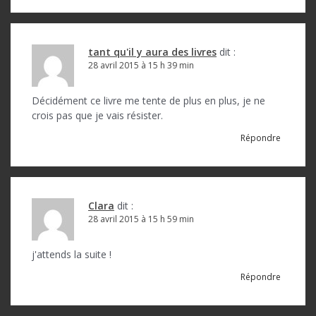
a
r
tant qu'il y aura des livres
dit :
t
28 avril 2015 à 15 h 39 min
i
c
Décidément ce livre me tente de plus en plus, je ne
crois pas que je vais résister.
l
Répondre
e
Clara
dit :
28 avril 2015 à 15 h 59 min
j'attends la suite !
Répondre