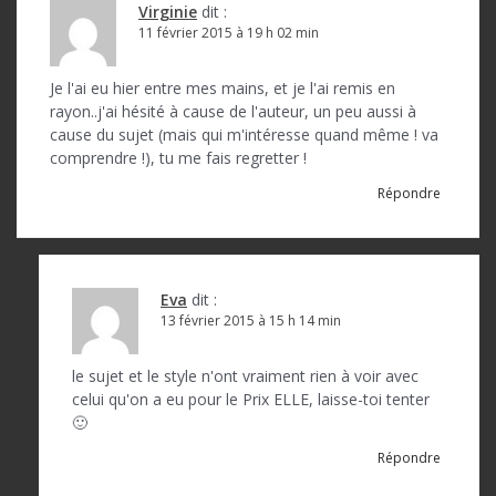
i
Virginie
dit :
o
11 février 2015 à 19 h 02 min
n
Je l'ai eu hier entre mes mains, et je l'ai remis en
d
rayon..j'ai hésité à cause de l'auteur, un peu aussi à
cause du sujet (mais qui m'intéresse quand même ! va
e
comprendre !), tu me fais regretter !
l
Répondre
’
a
r
Eva
dit :
13 février 2015 à 15 h 14 min
t
i
le sujet et le style n'ont vraiment rien à voir avec
c
celui qu'on a eu pour le Prix ELLE, laisse-toi tenter
🙂
l
Répondre
e