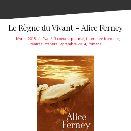
Le Règne du Vivant – Alice Ferney
11 février 2015
Eva
3 coeurs : pas mal
,
Littérature française
,
Rentrée littéraire Septembre 2014
,
Romans