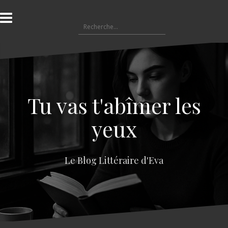
A
l
R
l
e
e
c
r
h
a
e
u
r
c
c
o
Tu vas t'abîmer les
h
n
e
t
yeux
r
e
n
:
u
Le Blog Littéraire d'Eva