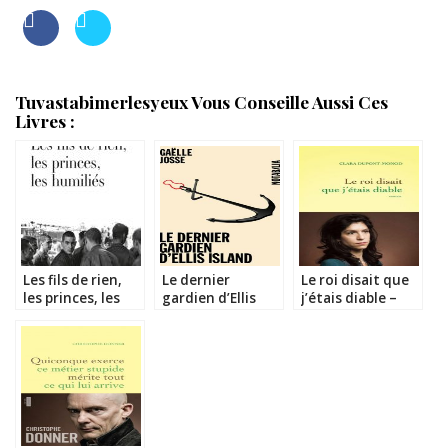
Tuvastabimerlesyeux Vous Conseille Aussi Ces
Livres :
Les fils de rien,
Le dernier
Le roi disait que
les princes, les
gardien d’Ellis
j’étais diable –
humiliés –
Island – Gaëlle
Clara Dupont-
Stéphane
Josse
Monod
Guibourgé