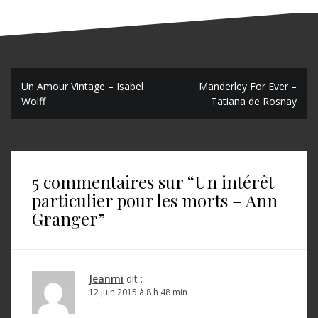
N
Un Amour Vintage – Isabel
Manderley For Ever –
Wolff
Tatiana de Rosnay
a
v
i
5 commentaires sur “
Un intérêt
g
particulier pour les morts – Ann
a
Granger
”
t
i
o
Jeanmi
dit :
12 juin 2015 à 8 h 48 min
n