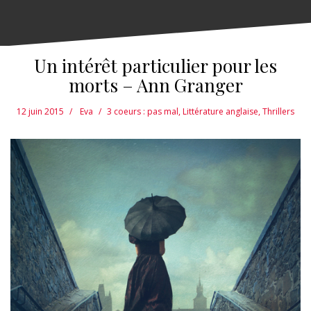
Un intérêt particulier pour les
morts – Ann Granger
12 juin 2015
Eva
3 coeurs : pas mal
,
Littérature anglaise
,
Thrillers