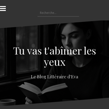
A
l
R
l
e
e
c
r
h
a
e
u
r
c
c
o
Tu vas t'abîmer les
h
n
e
t
yeux
r
e
n
:
u
Le Blog Littéraire d'Eva