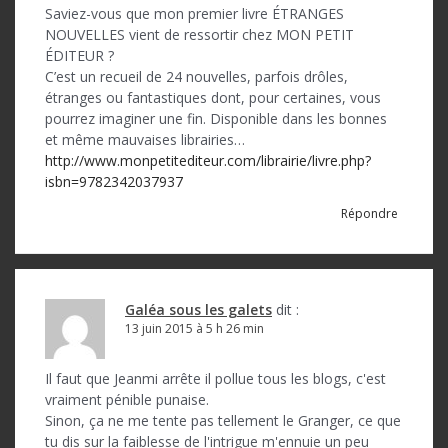
d
Saviez-vous que mon premier livre ÉTRANGES
NOUVELLES vient de ressortir chez MON PETIT
e
ÉDITEUR ?
l
C’est un recueil de 24 nouvelles, parfois drôles,
étranges ou fantastiques dont, pour certaines, vous
’
pourrez imaginer une fin. Disponible dans les bonnes
a
et même mauvaises librairies…
http://www.monpetitediteur.com/librairie/livre.php?
r
isbn=9782342037937
t
Répondre
i
c
l
Galéa sous les galets
dit :
13 juin 2015 à 5 h 26 min
e
Il faut que Jeanmi arrête il pollue tous les blogs, c'est
vraiment pénible punaise.
Sinon, ça ne me tente pas tellement le Granger, ce que
tu dis sur la faiblesse de l'intrigue m'ennuie un peu