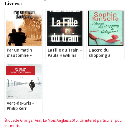
Livres :
Par un matin
La Fille du Train –
L’accro du
d’automne –
Paula Hawkins
shopping à
Robert Goddard
Hollywood & Nuit
de noces à Ikonos
– Sophie Kinsella
Vert-de-Gris –
Philip Kerr
Étiquette
Granger Ann
,
Le Mois Anglais 2015
,
Un intérêt particulier pour
les morts