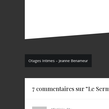
N
Otages Intimes – Jeanne Benameur
a
v
i
7 commentaires sur “
Le Serm
g
a