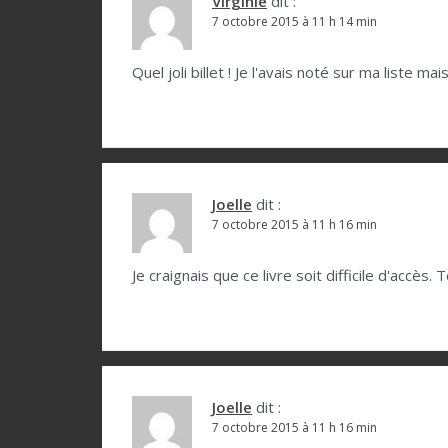
t
Virginie
dit :
7 octobre 2015 à 11 h 14 min
i
o
Quel joli billet ! Je l'avais noté sur ma liste ma
n
d
e
l
Joelle
dit :
7 octobre 2015 à 11 h 16 min
’
a
Je craignais que ce livre soit difficile d'accès
r
t
i
c
Joelle
dit :
l
7 octobre 2015 à 11 h 16 min