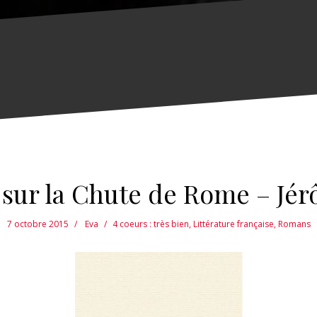
sur la Chute de Rome – Jér
7 octobre 2015
Eva
4 coeurs : très bien
,
Littérature française
,
Romans