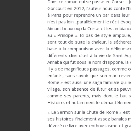
Dans ce roman qui se passe en Corse – Jé
Goncourt en 2012, l’auteur nous conte l’
à Paris pour reprendre un bar dans leur 
n’est pas loin…parallèlement le récit évoq
Aimant beaucoup la Corse et les ambiances 
au « Principe ». Ici pas de style ampoul
sent tout de suite la chaleur, la séchere
base à la comparaison avec la déliquesce
différents clins d’œil à la vie de Saint-
Annaba qui fut sous le nom d’Hippone, la v
Il y a de magnifiques passages, comme ce
enfants, sans savoir que son mari revien
Rome » est aussi une saga familiale qui 
village, son absence de futur et sa pauvr
comme ses parents, mais dont le but sera
Histoire, et notamment le démantèlement d
« Le Sermon sur la Chute de Rome » est u
ses histoires finalement assez banales m
dévoré ce livre avec enthousiasme et grand