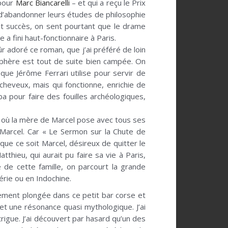
 pour
Marc Biancarelli
– et qui a reçu le Prix
 d’abandonner leurs études de philosophie
ant succès, on sent pourtant que le drame
 a fini haut-fonctionnaire à Paris.
ûr adoré ce roman, que j’ai préféré de loin
osphère est tout de suite bien campée. On
 que Jérôme Ferrari utilise pour servir de
cheveux, mais qui fonctionne, enrichie de
ba pour faire des fouilles archéologiques,
, où la mère de Marcel pose avec tous ses
a Marcel. Car « Le Sermon sur la Chute de
ue ce soit Marcel, désireux de quitter le
thieu, qui aurait pu faire sa vie à Paris,
e de cette famille, on parcourt la grande
érie ou en Indochine.
tement plongée dans ce petit bar corse et
et une résonance quasi mythologique. J’ai
trigue. J’ai découvert par hasard qu’un des