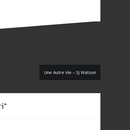
Une Autre Vie – SJ Watson
ri
”