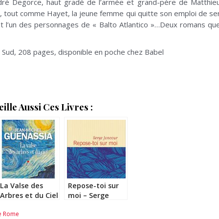
ré Degorce, haut gradé de l’armée et grand-père de Matthieu
 », tout comme Hayet, la jeune femme qui quitte son emploi de ser
 est l’un des personnages de « Balto Atlantico »…Deux romans qu
s Sud, 208 pages, disponible en poche chez Babel
lle Aussi Ces Livres :
La Valse des
Repose-toi sur
Arbres et du Ciel
moi – Serge
– Jean-Michel
Joncour
de Rome
Guenassia