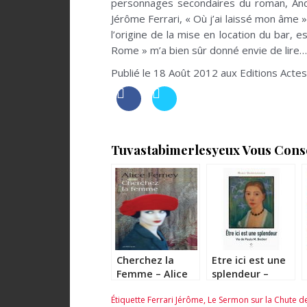
personnages secondaires du roman, And
Jérôme Ferrari, « Où j’ai laissé mon âme
l’origine de la mise en location du bar,
Rome » m’a bien sûr donné envie de lire…
Publié le 18 Août 2012 aux Editions Acte
Tuvastabimerlesyeux Vous Consei
Cherchez la
Etre ici est une
Femme – Alice
splendeur –
Ferney
Marie
Étiquette
Ferrari Jérôme
,
Le Sermon sur la Chute 
Darrieussecq