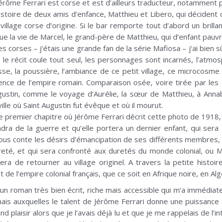
rôme Ferrari est corse et est d’ailleurs traducteur, notamment
histoire de deux amis d’enfance, Matthieu et Libero, qui décident
village corse d’origine. Si le bar remporte tout d’abord un brill
ue la vie de Marcel, le grand-père de Matthieu, qui d’enfant pauvre
corses – j’étais une grande fan de la série Mafiosa – j’ai bien s
é, le récit coule tout seul, les personnages sont incarnés, l’atm
sse, la poussière, l’ambiance de ce petit village, ce microcosme
nce de l’empire romain. Comparaison osée, voire tirée par les 
Augustin, comme le voyage d’Aurélie, la sœur de Matthieu, à Anna
ille où Saint Augustin fut évêque et où il mourut.
 premier chapitre où Jérôme Ferrari décrit cette photo de 1918
dra de la guerre et qu’elle portera un dernier enfant, qui ser
nous conte les désirs d’émancipation de ses différents membres, q
eté, et qui sera confronté aux duretés du monde colonial, ou Mat
 de retourner au village originel. A travers la petite histoir
e l’empire colonial français, que ce soit en Afrique noire, en Alg
n roman très bien écrit, riche mais accessible qui m’a immédia
ais auxquelles le talent de Jérôme Ferrari donne une puissance 
 plaisir alors que je l’avais déjà lu et que je me rappelais de l’in