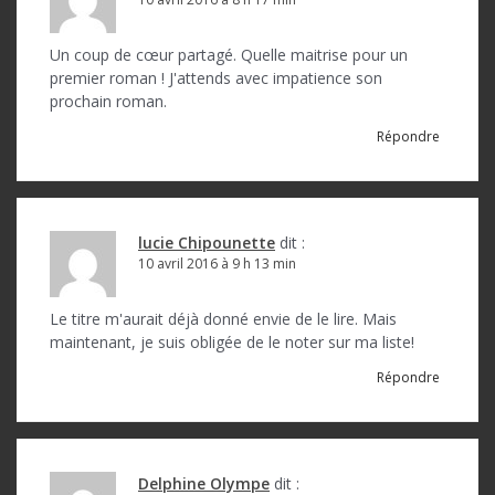
i
c
Un coup de cœur partagé. Quelle maitrise pour un
premier roman ! J'attends avec impatience son
l
prochain roman.
e
Répondre
lucie Chipounette
dit :
10 avril 2016 à 9 h 13 min
Le titre m'aurait déjà donné envie de le lire. Mais
maintenant, je suis obligée de le noter sur ma liste!
Répondre
Delphine Olympe
dit :