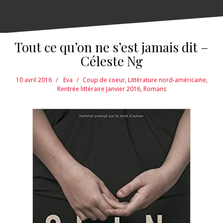
Tout ce qu’on ne s’est jamais dit –
Céleste Ng
10 avril 2016
Eva
Coup de coeur
,
Littérature nord-américaine
,
Rentrée littéraire Janvier 2016
,
Romans