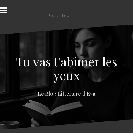
A
l
R
l
e
e
c
r
h
a
e
u
r
c
c
o
Tu vas t'abîmer les
h
n
e
t
yeux
r
e
n
:
u
Le Blog Littéraire d'Eva