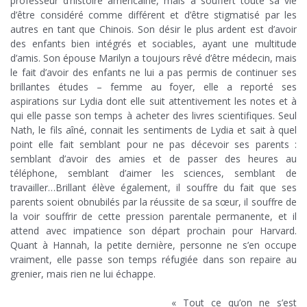
professeur d’histoire américaine, mais a souffert toute sa vie
d’être considéré comme différent et d’être stigmatisé par les
autres en tant que Chinois. Son désir le plus ardent est d’avoir
des enfants bien intégrés et sociables, ayant une multitude
d’amis. Son épouse Marilyn a toujours rêvé d’être médecin, mais
le fait d’avoir des enfants ne lui a pas permis de continuer ses
brillantes études – femme au foyer, elle a reporté ses
aspirations sur Lydia dont elle suit attentivement les notes et à
qui elle passe son temps à acheter des livres scientifiques. Seul
Nath, le fils aîné, connait les sentiments de Lydia et sait à quel
point elle fait semblant pour ne pas décevoir ses parents :
semblant d’avoir des amies et de passer des heures au
téléphone, semblant d’aimer les sciences, semblant de
travailler…Brillant élève également, il souffre du fait que ses
parents soient obnubilés par la réussite de sa sœur, il souffre de
la voir souffrir de cette pression parentale permanente, et il
attend avec impatience son départ prochain pour Harvard.
Quant à Hannah, la petite dernière, personne ne s’en occupe
vraiment, elle passe son temps réfugiée dans son repaire au
grenier, mais rien ne lui échappe.
.
« Tout ce qu’on ne s’est