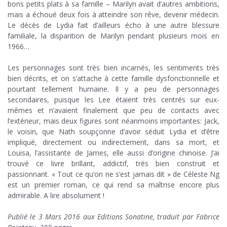
bons petits plats à sa famille – Marilyn avait d’autres ambitions,
mais a échoué deux fois à atteindre son rêve, devenir médecin.
Le décès de Lydia fait d’ailleurs écho à une autre blessure
familiale, la disparition de Marilyn pendant plusieurs mois en
1966…
;
Les personnages sont très bien incarnés, les sentiments très
bien décrits, et on s’attache à cette famille dysfonctionnelle et
pourtant tellement humaine. Il y a peu de personnages
secondaires, puisque les Lee étaient très centrés sur eux-
mêmes et n’avaient finalement que peu de contacts avec
l’extérieur, mais deux figures sont néanmoins importantes: Jack,
le voisin, que Nath soupçonne d’avoir séduit Lydia et d’être
impliqué, directement ou indirectement, dans sa mort, et
Louisa, l’assistante de James, elle aussi d’origine chinoise. J’ai
trouvé ce livre brillant, addictif, très bien construit et
passionnant. « Tout ce qu’on ne s’est jamais dit » de Céleste Ng
est un premier roman, ce qui rend sa maîtrise encore plus
admirable. A lire absolument !
;
Publié le 3 Mars 2016 aux Editions Sonatine, traduit par Fabrice