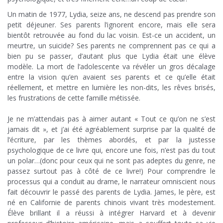
Un matin de 1977, Lydia, seize ans, ne descend pas prendre son
petit déjeuner. Ses parents l’ignorent encore, mais elle sera
bientôt retrouvée au fond du lac voisin. Est-ce un accident, un
meurtre, un suicide? Ses parents ne comprennent pas ce qui a
bien pu se passer, d’autant plus que Lydia était une élève
modèle. La mort de l’adolescente va révéler un gros décalage
entre la vision qu’en avaient ses parents et ce qu’elle était
réellement, et mettre en lumière les non-dits, les rêves brisés,
les frustrations de cette famille métissée.
.
Je ne m’attendais pas à aimer autant « Tout ce qu’on ne s’est
jamais dit », et j’ai été agréablement surprise par la qualité de
l’écriture, par les thèmes abordés, et par la justesse
psychologique de ce livre qui, encore une fois, n’est pas du tout
un polar…(donc pour ceux qui ne sont pas adeptes du genre, ne
passez surtout pas à côté de ce livre!) Pour comprendre le
processus qui a conduit au drame, le narrateur omniscient nous
fait découvrir le passé des parents de Lydia. James, le père, est
né en Californie de parents chinois vivant très modestement.
Élève brillant il a réussi à intégrer Harvard et à devenir