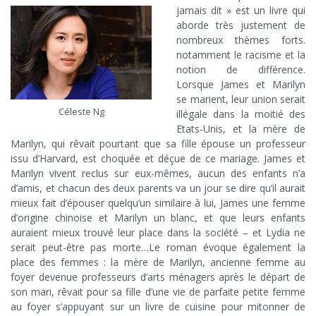
jamais dit » est un livre qui
aborde très justement de
nombreux thèmes forts.
notamment le racisme et la
notion de différence.
Lorsque James et Marilyn
se marient, leur union serait
Céleste Ng
illégale dans la moitié des
Etats-Unis, et la mère de
Marilyn, qui rêvait pourtant que sa fille épouse un professeur
issu d’Harvard, est choquée et déçue de ce mariage. James et
Marilyn vivent reclus sur eux-mêmes, aucun des enfants n’a
d’amis, et chacun des deux parents va un jour se dire qu’il aurait
mieux fait d’épouser quelqu’un similaire à lui, James une femme
d’origine chinoise et Marilyn un blanc, et que leurs enfants
auraient mieux trouvé leur place dans la société – et Lydia ne
serait peut-être pas morte…Le roman évoque également la
place des femmes : la mère de Marilyn, ancienne femme au
foyer devenue professeurs d’arts ménagers après le départ de
son mari, rêvait pour sa fille d’une vie de parfaite petite femme
au foyer s’appuyant sur un livre de cuisine pour mitonner de