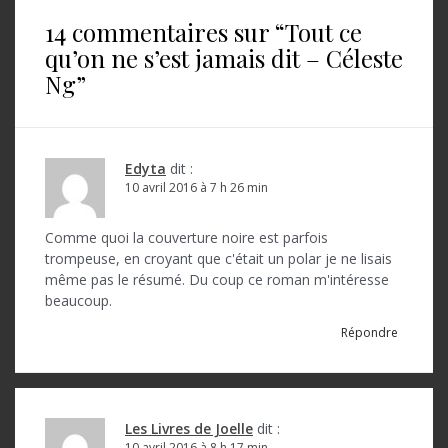
i
14 commentaires sur “
Tout ce
g
qu’on ne s’est jamais dit – Céleste
a
Ng
”
t
i
o
Edyta
dit :
10 avril 2016 à 7 h 26 min
n
d
Comme quoi la couverture noire est parfois
trompeuse, en croyant que c'était un polar je ne lisais
e
même pas le résumé. Du coup ce roman m'intéresse
l
beaucoup.
’
Répondre
a
r
t
Les Livres de Joelle
dit :
10 avril 2016 à 8 h 17 min