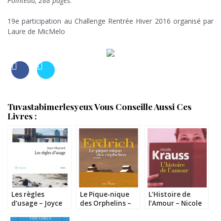
Pointeau, 288 pages.
;
19e participation au Challenge Rentrée Hiver 2016 organisé par
Laure de MicMelo
;
Tuvastabimerlesyeux Vous Conseille Aussi Ces
Livres :
Les règles
Le Pique-nique
L’Histoire de
d’usage – Joyce
des Orphelins –
l’Amour – Nicole
Maynard
Louise Erdrich
Krauss