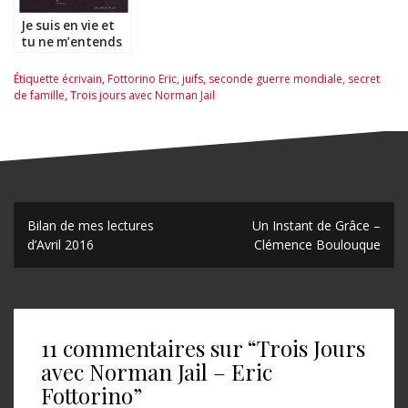
Je suis en vie et
tu ne m’entends
pas – Daniel
Arsand
Étiquette
écrivain
,
Fottorino Eric
,
juifs
,
seconde guerre mondiale
,
secret
de famille
,
Trois jours avec Norman Jail
N
Bilan de mes lectures
Un Instant de Grâce –
d’Avril 2016
Clémence Boulouque
a
v
i
11 commentaires sur “
Trois Jours
g
avec Norman Jail – Eric
a
Fottorino
”