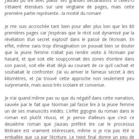
j’aurais pu lire avec plaisir ses grandes déclarations si celles-ci
s’étaient étendues sur une vingtaine de pages, mais cette
première partie représente…la moitié du roman!
.
Je me suis accrochée tant bien pour aller plus loin que les 80
premières pages car j’espérais que le récit soit dynamisé par la
révélation d’un secret explosif dans le passé de l’écrivain. En
effet, même sans trop d’imagination on pouvait bien se douter
que la jeune femme n’allait pas rendre visite à l’écrivain par
hasard, et que soit elle soupçonnait des zones d’ombre dans
son passé, soit elle était déjà au courant de ce qu’il cachait et
souhaitait le confronter. J’ai vu arriver le fameux secret à des
kilomètres, et j’ai trouvé cette approche non seulement peu
surprenante, mais aussi très scolaire et convenue.
;
Je n’ai quand même pas vu que du négatif dans cette narration,
sauvée par le fait que Norman Jail fasse lire à la jeune femme
un de ses manuscrits inédits. L’effet gigogne du roman dans le
roman est plutôt réussi, et je pense d’ailleurs que c’est ce
deuxième roman que j’aurais préféré lire car le processus
littéraire est vraiment intéressant, même si je n’ai pas été si
emballée que ça par l’écriture. Le twist final donne un peu de