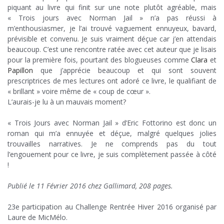
piquant au livre qui finit sur une note plutôt agréable, mais
« Trois jours avec Norman Jail » n’a pas réussi à
m’enthousiasmer, je l’ai trouvé vaguement ennuyeux, bavard,
prévisible et convenu. Je suis vraiment déçue car j’en attendais
beaucoup. C’est une rencontre ratée avec cet auteur que je lisais
pour la première fois, pourtant des blogueuses comme
Clara
et
Papillon
que j’apprécie beaucoup et qui sont souvent
prescriptrices de mes lectures ont adoré ce livre, le qualifiant de
« brillant » voire même de « coup de cœur ».
L’aurais-je lu à un mauvais moment?
;
« Trois Jours avec Norman Jail » d’Eric Fottorino est donc un
roman qui m’a ennuyée et déçue, malgré quelques jolies
trouvailles narratives. Je ne comprends pas du tout
l’engouement pour ce livre, je suis complètement passée à côté
!
;
Publié le 11 Février 2016 chez Gallimard, 208 pages.
;
23e participation au Challenge Rentrée Hiver 2016 organisé par
Laure de MicMélo.