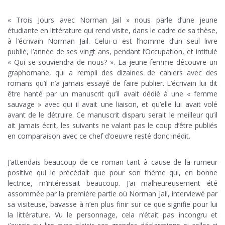
.
« Trois Jours avec Norman Jail » nous parle d’une jeune
étudiante en littérature qui rend visite, dans le cadre de sa thèse,
à l’écrivain Norman Jail. Celui-ci est l’homme d’un seul livre
publié, l’année de ses vingt ans, pendant l’Occupation, et intitulé
« Qui se souviendra de nous? ». La jeune femme découvre un
graphomane, qui a rempli des dizaines de cahiers avec des
romans qu’il n’a jamais essayé de faire publier. L’écrivain lui dit
être hanté par un manuscrit qu’il avait dédié à une « femme
sauvage » avec qui il avait une liaison, et qu’elle lui avait volé
avant de le détruire. Ce manuscrit disparu serait le meilleur qu’il
ait jamais écrit, les suivants ne valant pas le coup d’être publiés
en comparaison avec ce chef d’oeuvre resté donc inédit.
.
J’attendais beaucoup de ce roman tant à cause de la rumeur
positive qui le précédait que pour son thème qui, en bonne
lectrice, m’intéressait beaucoup. J’ai malheureusement été
assommée par la première partie où Norman Jail, interviewé par
sa visiteuse, bavasse à n’en plus finir sur ce que signifie pour lui
la littérature. Vu le personnage, cela n’était pas incongru et