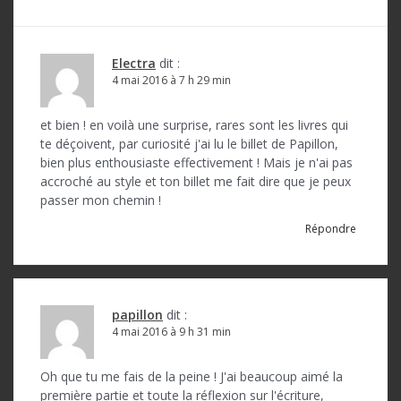
t
i
o
Electra
dit :
4 mai 2016 à 7 h 29 min
n
d
et bien ! en voilà une surprise, rares sont les livres qui
te déçoivent, par curiosité j'ai lu le billet de Papillon,
e
bien plus enthousiaste effectivement ! Mais je n'ai pas
l
accroché au style et ton billet me fait dire que je peux
passer mon chemin !
’
Répondre
a
r
t
papillon
dit :
i
4 mai 2016 à 9 h 31 min
c
Oh que tu me fais de la peine ! J'ai beaucoup aimé la
l
première partie et toute la réflexion sur l'écriture,