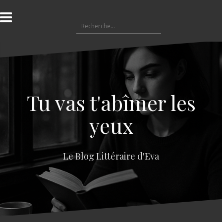
A
l
R
l
e
e
c
r
h
a
e
u
r
c
c
o
Tu vas t'abîmer les
h
n
e
t
yeux
r
e
n
:
u
Le Blog Littéraire d'Eva