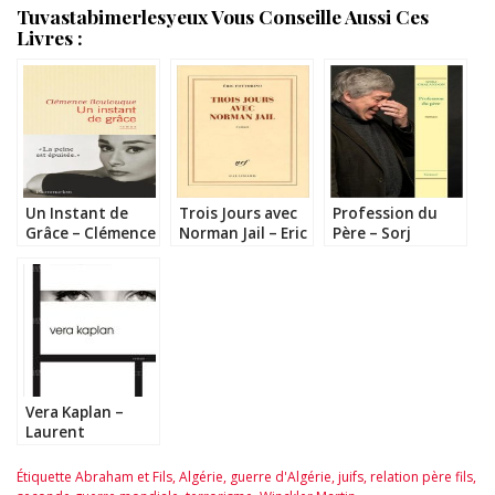
Tuvastabimerlesyeux Vous Conseille Aussi Ces
Livres :
Un Instant de
Trois Jours avec
Profession du
Grâce – Clémence
Norman Jail – Eric
Père – Sorj
Boulouque
Fottorino
Chalandon
Vera Kaplan –
Laurent
Sagalovitsch
Étiquette
Abraham et Fils
,
Algérie
,
guerre d'Algérie
,
juifs
,
relation père fils
,