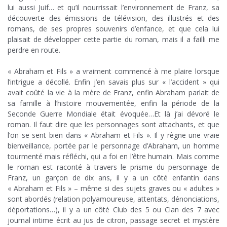
lui aussi Juif… et qu’il nourrissait l’environnement de Franz, sa
découverte des émissions de télévision, des illustrés et des
romans, de ses propres souvenirs d’enfance, et que cela lui
plaisait de développer cette partie du roman, mais il a failli me
perdre en route.
…
« Abraham et Fils » a vraiment commencé à me plaire lorsque
l’intrigue a décollé. Enfin j’en savais plus sur « l’accident » qui
avait coûté la vie à la mère de Franz, enfin Abraham parlait de
sa famille à l’histoire mouvementée, enfin la période de la
Seconde Guerre Mondiale était évoquée…Et là j’ai dévoré le
roman. Il faut dire que les personnages sont attachants, et que
l’on se sent bien dans « Abraham et Fils ». Il y règne une vraie
bienveillance, portée par le personnage d’Abraham, un homme
tourmenté mais réfléchi, qui a foi en l’être humain. Mais comme
le roman est raconté à travers le prisme du personnage de
Franz, un garçon de dix ans, il y a un côté enfantin dans
« Abraham et Fils » – même si des sujets graves ou « adultes »
sont abordés (relation polyamoureuse, attentats, dénonciations,
déportations…), il y a un côté Club des 5 ou Clan des 7 avec
journal intime écrit au jus de citron, passage secret et mystère