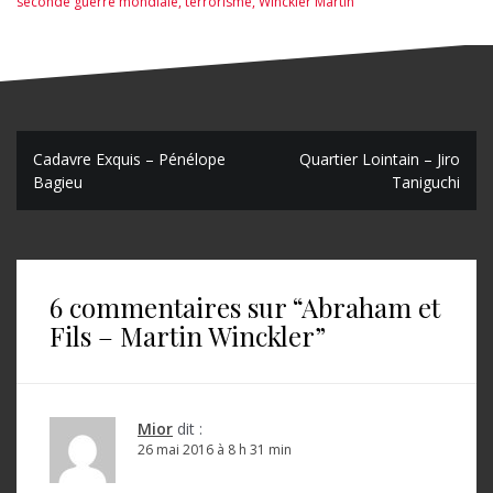
seconde guerre mondiale
,
terrorisme
,
Winckler Martin
N
Cadavre Exquis – Pénélope
Quartier Lointain – Jiro
Bagieu
Taniguchi
a
v
i
6 commentaires sur “
Abraham et
g
Fils – Martin Winckler
”
a
t
i
Mior
dit :
o
26 mai 2016 à 8 h 31 min