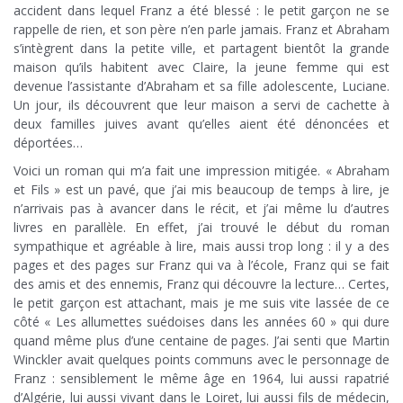
accident dans lequel Franz a été blessé : le petit garçon ne se
rappelle de rien, et son père n’en parle jamais. Franz et Abraham
s’intègrent dans la petite ville, et partagent bientôt la grande
maison qu’ils habitent avec Claire, la jeune femme qui est
devenue l’assistante d’Abraham et sa fille adolescente, Luciane.
Un jour, ils découvrent que leur maison a servi de cachette à
deux familles juives avant qu’elles aient été dénoncées et
déportées…
Voici un roman qui m’a fait une impression mitigée. « Abraham
et Fils » est un pavé, que j’ai mis beaucoup de temps à lire, je
n’arrivais pas à avancer dans le récit, et j’ai même lu d’autres
livres en parallèle. En effet, j’ai trouvé le début du roman
sympathique et agréable à lire, mais aussi trop long : il y a des
pages et des pages sur Franz qui va à l’école, Franz qui se fait
des amis et des ennemis, Franz qui découvre la lecture… Certes,
le petit garçon est attachant, mais je me suis vite lassée de ce
côté « Les allumettes suédoises dans les années 60 » qui dure
quand même plus d’une centaine de pages. J’ai senti que Martin
Winckler avait quelques points communs avec le personnage de
Franz : sensiblement le même âge en 1964, lui aussi rapatrié
d’Algérie, lui aussi vivant dans le Loiret, lui aussi fils de médecin,