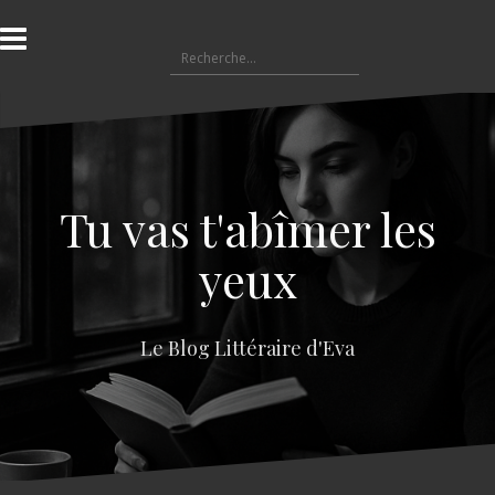
A
l
R
l
e
e
c
r
h
a
e
u
r
c
c
o
Tu vas t'abîmer les
h
n
e
t
yeux
r
e
n
:
u
Le Blog Littéraire d'Eva