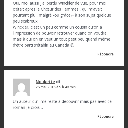
n
Oui, moi aussi j'ai perdu Winckler de vue, pour moi
d
c'était apres le Chœur des Femmes , qui m'avait
pourtant plu , malgré -ou grâce?- à son sujet quelque
e
peu scabreux.
l
Winckler, c'est un peu comme un cousin qu'on a
l'impression de pouvoir retrouver quand on voudra,
’
mais à qui on en veut un tout petit peu quand même
d'être parti s'établir au Canada 😉
a
Répondre
r
t
i
Noukette
dit :
c
26 mai 2016 à 9 h 48 min
l
Un auteur qu'il me reste à découvrir mais pas avec ce
e
roman je crois…
Répondre