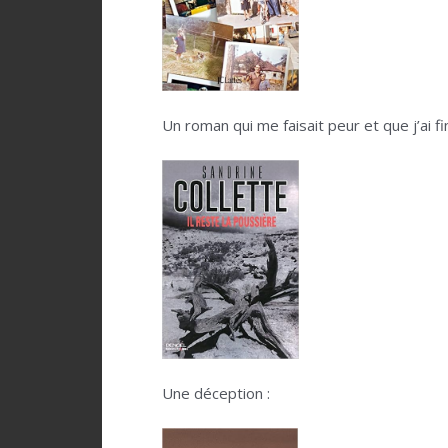
.
Un roman qui me faisait peur et que j’ai 
.
.
Une déception :
.