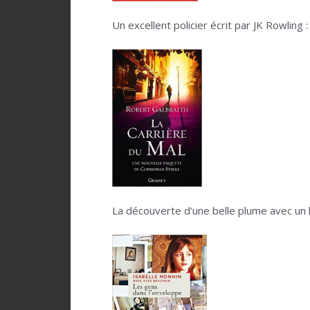
.
Un excellent policier écrit par JK Rowling :
.
.
La découverte d’une belle plume avec un 
.