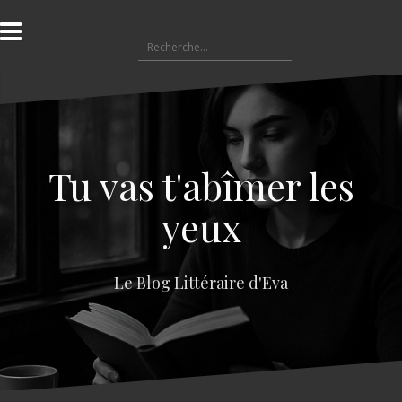
A
l
R
l
e
e
c
r
h
a
e
u
r
c
c
o
Tu vas t'abîmer les
h
n
e
t
yeux
r
e
n
:
u
Le Blog Littéraire d'Eva