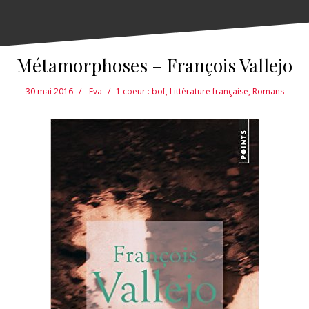
Métamorphoses – François Vallejo
30 mai 2016
Eva
1 coeur : bof
,
Littérature française
,
Romans