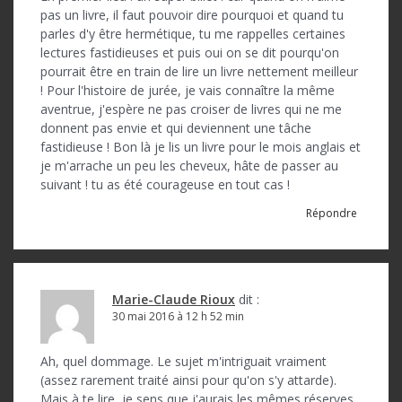
l
pas un livre, il faut pouvoir dire pourquoi et quand tu
parles d'y être hermétique, tu me rappelles certaines
’
lectures fastidieuses et puis oui on se dit pourqu'on
a
pourrait être en train de lire un livre nettement meilleur
! Pour l'histoire de jurée, je vais connaître la même
r
aventrue, j'espère ne pas croiser de livres qui ne me
t
donnent pas envie et qui deviennent une tâche
fastidieuse ! Bon là je lis un livre pour le mois anglais et
i
je m'arrache un peu les cheveux, hâte de passer au
suivant ! tu as été courageuse en tout cas !
c
Répondre
l
e
Marie-Claude Rioux
dit :
30 mai 2016 à 12 h 52 min
Ah, quel dommage. Le sujet m'intriguait vraiment
(assez rarement traité ainsi pour qu'on s'y attarde).
Mais à te lire, je sens que j'aurais les mêmes réserves.