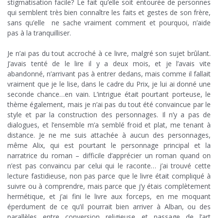
stigmatisation facile? Le fait qu’elle soit entourée de personnes
qui semblent très bien connaître les faits et gestes de son frère,
sans qu’elle ne sache vraiment comment et pourquoi, n’aide
pas à la tranquilliser.
….
Je n’ai pas du tout accroché à ce livre, malgré son sujet brûlant.
J’avais tenté de le lire il y a deux mois, et je l’avais vite
abandonné, n’arrivant pas à entrer dedans, mais comme il fallait
vraiment que je le lise, dans le cadre du Prix, je lui ai donné une
seconde chance…en vain. L’intrigue était pourtant porteuse, le
thème également, mais je n’ai pas du tout été convaincue par le
style et par la construction des personnages. Il n’y a pas de
dialogues, et l’ensemble m’a semblé froid et plat, me tenant à
distance. Je ne me suis attachée à aucun des personnages,
même Alix, qui est pourtant le personnage principal et la
narratrice du roman – difficile d’apprécier un roman quand on
n’est pas convaincu par celui qui le raconte… j’ai trouvé cette
lecture fastidieuse, non pas parce que le livre était compliqué à
suivre ou à comprendre, mais parce que j’y étais complètement
hermétique, et j’ai fini le livre aux forceps, en me moquant
éperdument de ce qu’il pourrait bien arriver à Alban, ou des
parallèles entre conversion religieuse et passage de l’art