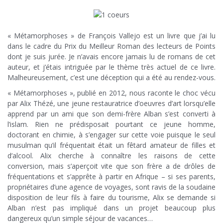
.
.
« Métamorphoses » de François Vallejo est un livre que j’ai lu
dans le cadre du Prix du Meilleur Roman des lecteurs de Points
dont je suis jurée. Je n’avais encore jamais lu de romans de cet
auteur, et j’étais intriguée par le thème très actuel de ce livre.
Malheureusement, c’est une déception qui a été au rendez-vous.
« Métamorphoses », publié en 2012, nous raconte le choc vécu
par Alix Thézé, une jeune restauratrice d’oeuvres d’art lorsqu’elle
apprend par un ami que son demi-frère Alban s’est converti à
l’islam. Rien ne prédisposait pourtant ce jeune homme,
doctorant en chimie, à s’engager sur cette voie puisque le seul
musulman qu’il fréquentait était un fêtard amateur de filles et
d’alcool. Alix cherche à connaître les raisons de cette
conversion, mais s’aperçoit vite que son frère a de drôles de
fréquentations et s’apprête à partir en Afrique – si ses parents,
propriétaires d’une agence de voyages, sont ravis de la soudaine
disposition de leur fils à faire du tourisme, Alix se demande si
Alban n’est pas impliqué dans un projet beaucoup plus
dangereux qu’un simple séjour de vacances…