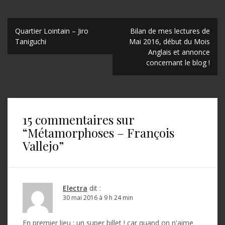
N
Quartier Lointain – Jiro
Bilan de mes lectures de
Taniguchi
Mai 2016, début du Mois
a
Anglais et annonce
concernant le blog !
v
i
g
a
15 commentaires sur
“
Métamorphoses – François
t
Vallejo
”
i
o
n
Electra
dit :
d
30 mai 2016 à 9 h 24 min
e
En premier lieu : un super billet ! car quand on n'aime