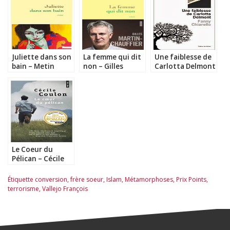
Juliette dans son
La femme qui dit
Une faiblesse de
bain – Metin
non – Gilles
Carlotta Delmont
Arditi
Martin-Chauffier
– Fanny Chiarello
Le Coeur du
Pélican – Cécile
Coulon
Étiquette
conversion
,
frère soeur
,
Islam
,
Métamorphoses
,
Prix Points
,
terrorisme
,
Vallejo François