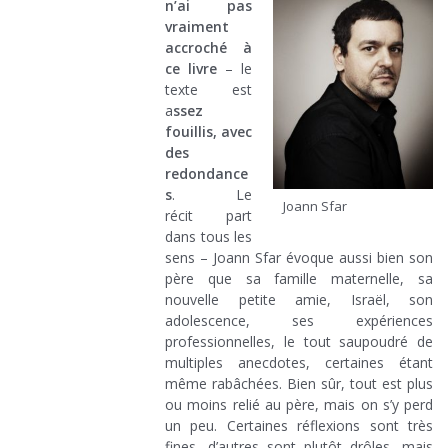
n’ai pas
vraiment
accroché à
ce livre
– le
texte est
a
ssez
fouillis, avec
des
redondance
s
. Le
Joann Sfar
récit part
dans tous les
sens – Joann Sfar évoque aussi bien son
père que sa famille maternelle, sa
nouvelle petite amie, Israël, son
adolescence, ses expériences
professionnelles, le tout saupoudré de
multiples anecdotes, certaines étant
même rabâchées. Bien sûr, tout est plus
ou moins relié au père, mais on s’y perd
un peu. Certaines réflexions sont très
fines, d’autres sont plutôt drôles, mais