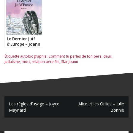
Le Dernier Juif
d’Europe – Joann
Sfar
Étiquette
autobiographie
,
Comment tu parles de ton père
,
deuil
,
judaïsme
,
mort
,
relation père fils
,
Sfar Joann
N
Les règles d’usage – Joyce
Alice et les Orties – Julie
Maynard
Bonnie
a
v