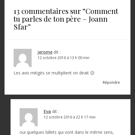
i
13 commentaires sur “
Comment
g
tu parles de ton père – Joann
a
Sfar
”
t
i
o
jerome
dit :
12 octobre 2016 à 13 h 00 min
n
d
Les avis mitigés se multiplient on dirait 😉
e
Répondre
l
’
a
Eva
dit :
12 octobre 2016 à 22 h 17 min
r
t
oui quelques billets qui vont dans le même sens,