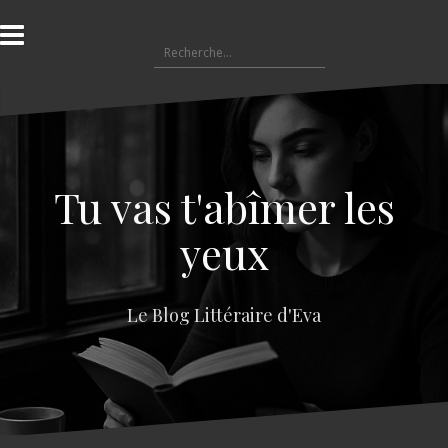
A
l
R
l
e
e
c
r
h
a
e
u
r
c
c
o
Tu vas t'abîmer les
h
n
e
t
yeux
r
e
n
:
u
Le Blog Littéraire d'Eva