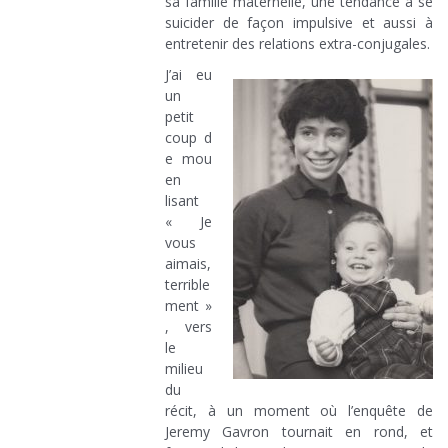
sa famille maternelle, une tendance à se
suicider de façon impulsive et aussi à
entretenir des relations extra-conjugales.
J’ai eu
un
petit
coup d
e mou
en
lisant
« Je
vous
aimais,
terrible
ment »
, vers
le
milieu
du
récit, à un moment où l’enquête de
Jeremy Gavron tournait en rond, et