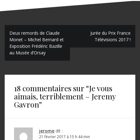
N
Deux remords de Claude
Jurée du Prix France
Monet – Michel Bernard et
Télévisions 2017 !
a
Exposition Frédéric Bazille
au Musée d’Orsay
v
i
g
a
18 commentaires sur “
Je vous
aimais, terriblement – Jeremy
t
Gavron
”
i
o
n
jerome
dit :
d
21 février 2017 à 15 h 44 min