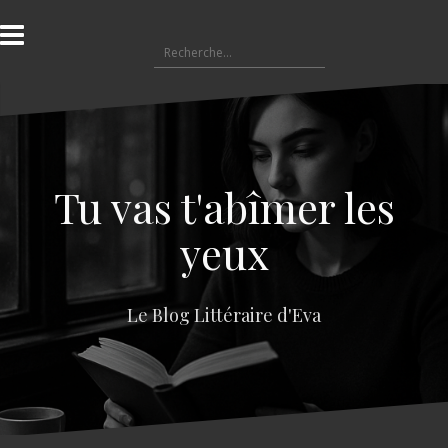
A
l
R
l
e
e
c
r
h
a
e
u
r
c
c
o
Tu vas t'abîmer les
h
n
e
t
yeux
r
e
n
:
u
Le Blog Littéraire d'Eva