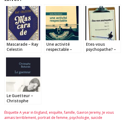
Mascarade – Ray
Une activité
Etes-vous
Celestin
respectable –
psychopathe? –
Julia Kerninon
Jon Ronson
Le Guetteur –
Christophe
Boltanski
Étiquette
A year in England
,
enquête
,
famille
,
Gavron Jeremy
,
Je vous
aimais terriblement
,
portrait de femme
,
psychologie
,
suicide