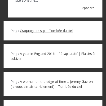
site Sonatine…
Répondre
Ping :
Craquage de slip – Tombée du ciel
Ping :
A year in England 2016 – Récapitulatif | Plaisirs à
cultiver
Ping :
A woman on the edge of time ∴ Jeremy Gavron
(Je vous aimais terriblement) – Tombée du ciel