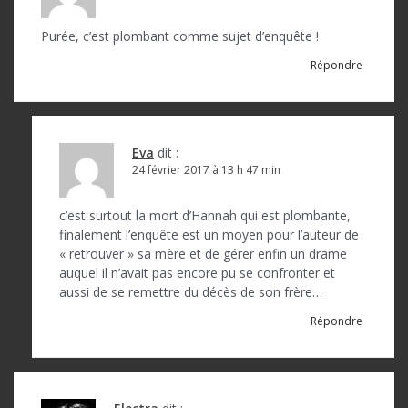
e
Purée, c’est plombant comme sujet d’enquête !
l
Répondre
’
a
r
Eva
dit :
t
24 février 2017 à 13 h 47 min
i
c’est surtout la mort d’Hannah qui est plombante,
c
finalement l’enquête est un moyen pour l’auteur de
« retrouver » sa mère et de gérer enfin un drame
l
auquel il n’avait pas encore pu se confronter et
e
aussi de se remettre du décès de son frère…
Répondre