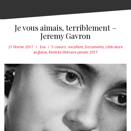
Je vous aimais, terriblement –
Jeremy Gavron
21 février 2017
Eva
5 coeurs : excellent
,
Documents
,
Littérature
anglaise
,
Rentrée littéraire Janvier 2017