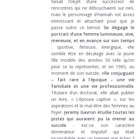
faisait l’objet d’une succession de
rencontres qui ne débouchaient sur rien,
mais le personnage d’Hannah est assez
intéressant et attachant pour que je
passe outre ce bémol.
Se dégage le
portrait d’une femme lumineuse, vive,
meneuse, et en avance sur son temps
: sportive, flirteuse, énergique, elle
semble être en décalage avec la jeune
fille modèle des années 50 telle qu’on
peut se la représenter, et en 1965, au
moment de son suicide, e
lle conjuguait
– fait rare à l’époque – une vie
familiale et une vie professionnelle
.
Titulaire d’un doctorat, elle allait publier
un livre, « L’épouse captive », sur les
aspirations et le mal-être des femmes au
foyer.
Jeremy Gavron étudie toutes les
pistes qui auraient pu la mener au
suicide
: est-ce son caractère
dominateur et impulsif qui était
inconciliable avec un premier vrai échec ?