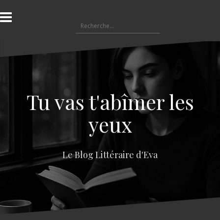
A
l
R
l
e
e
c
r
h
a
e
u
r
c
c
o
Tu vas t'abîmer les
h
n
e
t
yeux
r
e
n
:
u
Le Blog Littéraire d'Eva