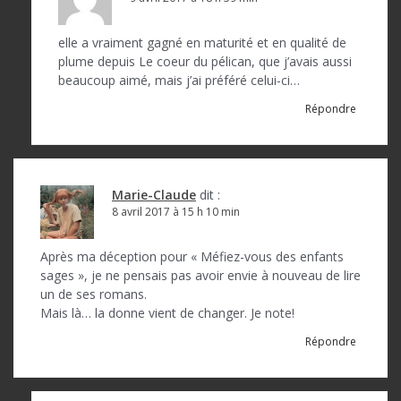
r
t
elle a vraiment gagné en maturité et en qualité de
plume depuis Le coeur du pélican, que j’avais aussi
i
beaucoup aimé, mais j’ai préféré celui-ci…
c
Répondre
l
e
Marie-Claude
dit :
8 avril 2017 à 15 h 10 min
Après ma déception pour « Méfiez-vous des enfants
sages », je ne pensais pas avoir envie à nouveau de lire
un de ses romans.
Mais là… la donne vient de changer. Je note!
Répondre