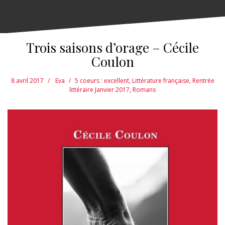
Trois saisons d’orage – Cécile
Coulon
8 avril 2017
Eva
5 coeurs : excellent
,
Littérature française
,
Rentrée
littéraire Janvier 2017
,
Romans