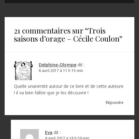
a
v
i
21 commentaires sur “
Trois
g
saisons d’orage – Cécile Coulon
”
a
t
i
Delphine-Olympe
dit :
o
8 avril 2017 à 11 h 15 min
n
Quelle unanimité autour de ce livre et de cette auteure
d
! il va bien falloir que je les découvre !
e
Répondre
l
’
a
Eva
dit :
9 avril 2017 à 18 h 59 min