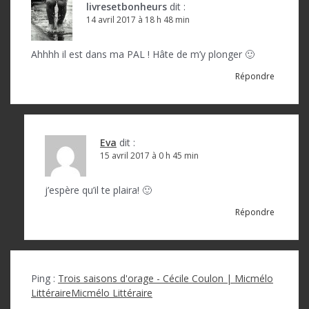
livresetbonheurs
dit :
14 avril 2017 à 18 h 48 min
Ahhhh il est dans ma PAL ! Hâte de m’y plonger 🙂
Répondre
Eva
dit :
15 avril 2017 à 0 h 45 min
j’espère qu’il te plaira! 🙂
Répondre
Ping :
Trois saisons d'orage - Cécile Coulon | Micmélo
LittéraireMicmélo Littéraire