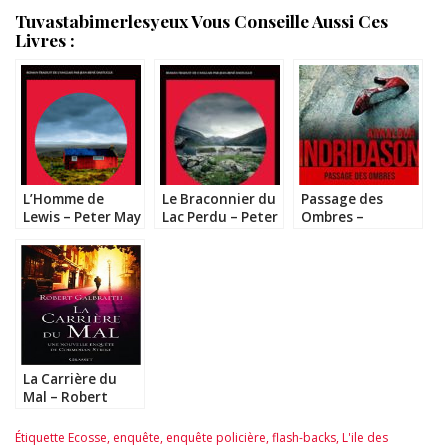
Tuvastabimerlesyeux Vous Conseille Aussi Ces
Livres :
L’Homme de
Le Braconnier du
Passage des
Lewis – Peter May
Lac Perdu – Peter
Ombres –
May
Arnaldur
Indridason
La Carrière du
Mal – Robert
Galbraith
Étiquette
Ecosse
,
enquête
,
enquête policière
,
flash-backs
,
L'ile des