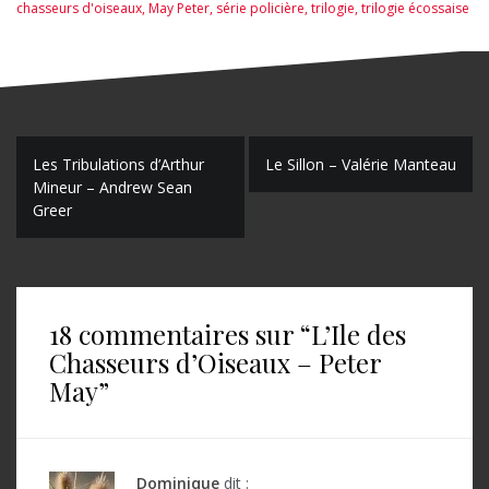
chasseurs d'oiseaux
,
May Peter
,
série policière
,
trilogie
,
trilogie écossaise
N
Les Tribulations d’Arthur
Le Sillon – Valérie Manteau
Mineur – Andrew Sean
a
Greer
v
i
g
18 commentaires sur “
L’Ile des
a
Chasseurs d’Oiseaux – Peter
t
May
”
i
o
Dominique
dit :