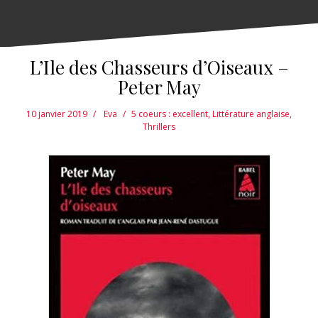
L’Ile des Chasseurs d’Oiseaux –
Peter May
10 janvier 2019
Eva
5 coeurs : excellent
,
Littérature anglaise
,
Thrillers