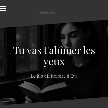
A
l
R
l
e
e
c
r
h
a
e
u
r
c
c
o
Tu vas t'abîmer les
h
n
e
t
yeux
r
e
n
:
u
Le Blog Littéraire d'Eva