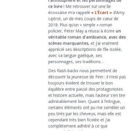
l’atmosphère et les personnages de
ce livre
! Me retrouver sur une île
écossaise m’a rappelé
« L’Écart »
d’Amy
Liptrot, un de mes coups de cœur de
2018. Plus qu’un « simple » roman
policier, Peter May a réussi à écrire
un
véritable roman d’ambiance, avec des
scènes marquantes,
et j’ai vraiment
apprécié ses descriptions de l’île isolée,
avec sa langue gaélique, ses
personnages, ses traditions…
Des flash-backs nous permettent de
découvrir la jeunesse de Finn : il n’est pas
toujours évident de trouver le bon
équilibre entre passé des protagonistes
et histoire actuelle, mais l’auteur s’en tire
admirablement bien. Quant à l’intrigue,
certains éléments ont pu me sembler un
peu tirés par les cheveux, mais elle est
cependant très bien ficelée et j’ai
complètement adhéré à ce que