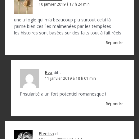
n
10 janvier 2019 à 17 h 24 min
d
une trilogie qui m’a beaucoup plu surtout celui là
e
j’aime bien ces îles malmenées par les tempêtes
l
les histoires sont basées sur des faits tout à fait réels
’
Répondre
a
r
t
Eva
dit :
11 janvier 2019 à 18 h 01 min
i
c
l’insularité a un fort potentiel romanesque !
l
Répondre
e
Electra
dit :